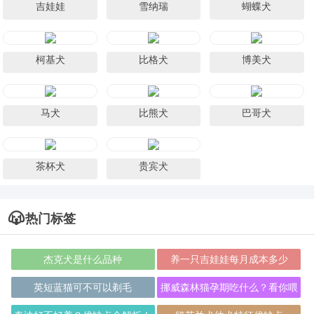
吉娃娃
雪纳瑞
蝴蝶犬
柯基犬
比格犬
博美犬
马犬
比熊犬
巴哥犬
茶杯犬
贵宾犬
热门标签
杰克犬是什么品种
养一只吉娃娃每月成本多少
英短蓝猫可不可以剃毛
挪威森林猫孕期吃什么？看你喂
对了吗？