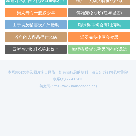
泰迪好不好养？优缺点全解析！
纽芬兰犬幼犬特征优缺点
柴犬寿命一般多少年
傅雅宠物诊所(江与城店)
由于埃及猫喜欢户外活动
猫咪得耳螨会有泪痕吗
养鱼的人容易得什么病
暹罗猫多少度会变黑
四岁泰迪吃什么狗粮好？
梅狸猫后背长毛民间有啥说法
本网部分文字及图片来自网络，如有侵犯您的权利，请告知我们将及时删除
联系QQ:79937428
萌宠网(https://www.mengchong.cn)