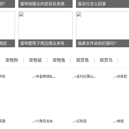
因？
猫咪结膜炎的症状及发病原因
猫总吐怎么回事
猫咪感染弓形虫的初期症状是什么？
猫咪腮帮子两边摸出来有肿块的原因
猫鼻支传染别的猫吗?
宠物狗
宠物鼠
宠物兔
观赏鱼
观赏鸟
金环蛇
帝皇眼镜蛇王
喜玛拉雅白头
赤练
蛇