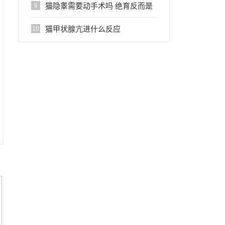
猫隐睾需要动手术吗 绝育反而是
9
保命之举？
猫甲状腺亢进什么反应
10