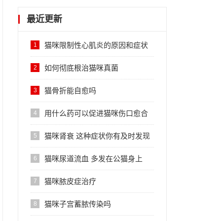
最近更新
猫咪限制性心肌炎的原因和症状
1
如何彻底根治猫咪真菌
2
猫骨折能自愈吗
3
用什么药可以促进猫咪伤口愈合
4
猫咪肾衰 这种症状你有及时发现
5
吗？
猫咪尿道流血 多发在公猫身上
6
猫咪脓皮症治疗
7
猫咪子宫蓄脓传染吗
8