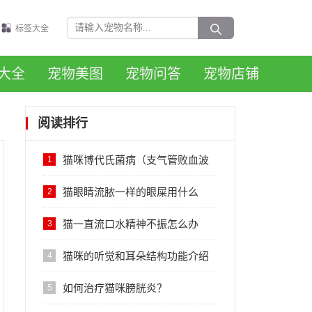
标签大全
大全
宠物美图
宠物问答
宠物店铺
阅读排行
猫咪博代氏菌病（支气管败血波
1
氏杆菌）的感染症状与治疗
猫眼睛流脓一样的眼屎用什么
2
药？
猫一直流口水精神不振怎么办
3
猫咪的听觉和耳朵结构功能介绍
4
如何治疗猫咪膀胱炎？
5