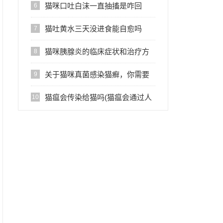
猫咪口吐白沫一直抽搐是咋回
6
事？
猫吐黄水三天没进食能自愈吗
7
猫咪胰腺炎的临床症状和治疗方
8
案
关于猫咪真菌感染猫癣，你需要
9
知道这些
猫瘟会传染给猫吗(猫瘟会通过人
10
接触传染给其他猫吗)