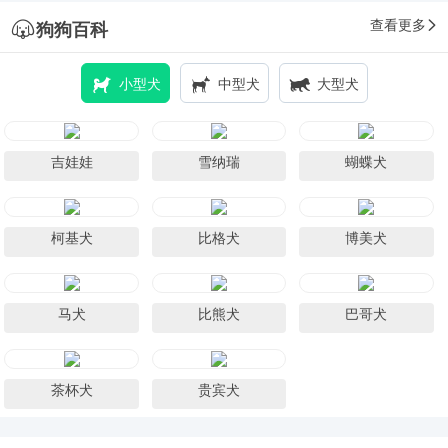
查看更多
狗狗百科
小型犬
中型犬
大型犬
吉娃娃
雪纳瑞
蝴蝶犬
柯基犬
比格犬
博美犬
马犬
比熊犬
巴哥犬
茶杯犬
贵宾犬