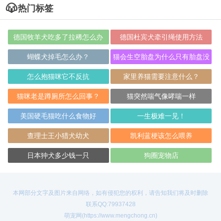
热门标签
德国牧羊犬吃多了拉稀怎么办
德国杜宾犬牵引绳使用方法
蝴蝶犬掉毛怎么办？
猫会生空胎盘为什么只有胎盘没
有小猫
怎么抱猫咪它不反抗
家里养猫需要注意什么？
猫咪老是蹲厕所怎么回事？
猫突然喘气像哮喘一样
美国硬毛猫吃什么食物好
一生极难一见！
查理士王小猎犬幼犬
凯利蓝梗该怎么喂养
日本狆犬多少钱一只
狗圈宠物店
本网部分文字及图片来自网络，如有侵犯您的权利，请告知我们将及时删除
联系QQ:79937428
萌宠网(https://www.mengchong.cn)