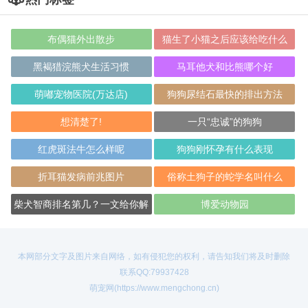
布偶猫外出散步
猫生了小猫之后应该给吃什么
黑褐猎浣熊犬生活习惯
马耳他犬和比熊哪个好
萌嘟宠物医院(万达店)
狗狗尿结石最快的排出方法
想清楚了!
一只“忠诚”的狗狗
红虎斑法牛怎么样呢
狗狗刚怀孕有什么表现
折耳猫发病前兆图片
俗称土狗子的蛇学名叫什么
柴犬智商排名第几？一文给你解
博爱动物园
答！
本网部分文字及图片来自网络，如有侵犯您的权利，请告知我们将及时删除
联系QQ:79937428
萌宠网(https://www.mengchong.cn)