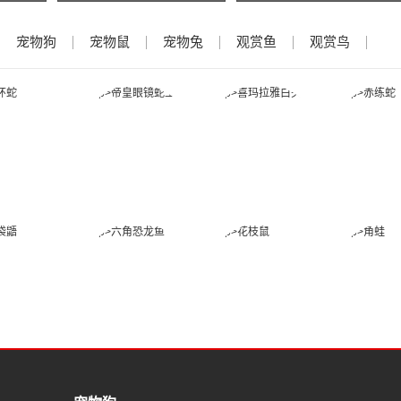
宠物狗
宠物鼠
宠物兔
观赏鱼
观赏鸟
金环蛇
帝皇眼镜蛇王
喜玛拉雅白头
赤练
蛇
蜜袋鼯
六角恐龙鱼
花枝鼠
角