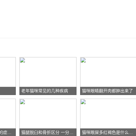
老年猫咪常见的几种疾病
猫咪眼睛翻开肉都肿出来了
猫咪跳蚤过敏性皮炎的症状及治疗方法
猫腿脱臼和骨折区分 一分钟教你快速辨别!
猫咪眼屎多红褐色是什么原因？