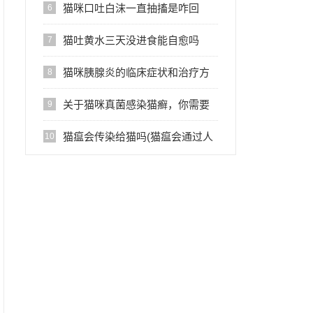
猫咪口吐白沫一直抽搐是咋回
6
事？
猫吐黄水三天没进食能自愈吗
7
猫咪胰腺炎的临床症状和治疗方
8
案
关于猫咪真菌感染猫癣，你需要
9
知道这些
猫瘟会传染给猫吗(猫瘟会通过人
10
接触传染给其他猫吗)