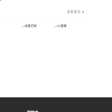
查看更多
蛇
黑曼巴蛇
小香猪
蛙