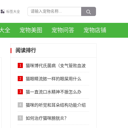
标签大全
大全
宠物美图
宠物问答
宠物店铺
阅读排行
猫咪博代氏菌病（支气管败血波
1
氏杆菌）的感染症状与治疗
猫眼睛流脓一样的眼屎用什么
2
药？
猫一直流口水精神不振怎么办
3
猫咪的听觉和耳朵结构功能介绍
4
如何治疗猫咪膀胱炎？
5