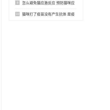
事
怎么避免猫应激反应 预防猫咪应
9
激反应有方法
猫咪打了疫苗没有产生抗体 是疫
10
苗失效了吗