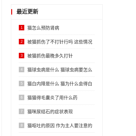
最近更新
猫怎么预防肾病
1
被猫抓伤了不打针行吗 这些情况
2
不用打针
被猫抓伤最晚多久打针
3
猫球虫病是什么 猫球虫病要怎么
4
治疗
猫白内障是什么 猫为什么会得白
5
内障
猫猫得毛囊炎了用什么药
6
猫咪尿结石的症状表现
7
猫呕吐的原因 作为主人要注意的
8