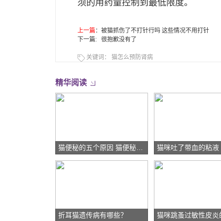
须的用药量控制到最低限度。
上一篇
：
被猫抓伤了不打针行吗 这些情况不用打针
下一篇: 很抱歉没有了
关键词：
猫怎么预防肾病
精华阅读
猫便秘的五个原因 猫便秘也分为三种情况
猫咪吐了带血的粘液
折耳猫遗传病有哪些？