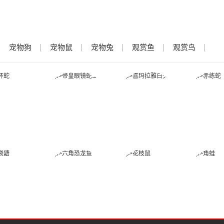
宠物狗
宠物鼠
宠物兔
观赏鱼
观赏鸟
金环蛇
帝皇眼镜蛇王
喜玛拉雅白头
赤练
蛇
蜜袋鼯
六角恐龙鱼
花枝鼠
角