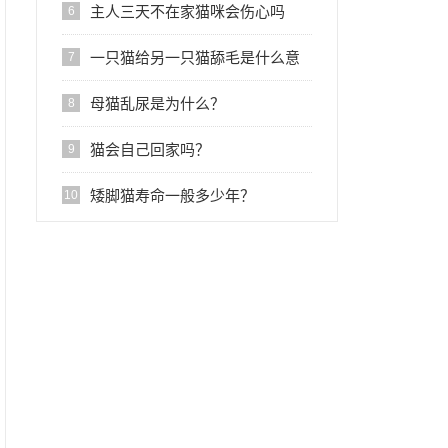
主人三天不在家猫咪会伤心吗
6
一只猫给另一只猫舔毛是什么意
7
思?
母猫乱尿是为什么？
8
猫会自己回家吗？
9
矮脚猫寿命一般多少年？
10