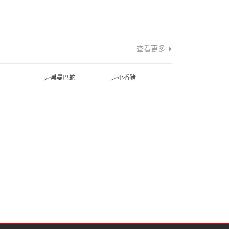
查看更多
蛇
黑曼巴蛇
小香猪
蛙