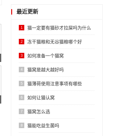
最近更新
猫一定要有猫砂才拉屎吗为什么
1
冻干猫粮和无谷猫粮哪个好
2
如何准备一个猫窝
3
猫窝是越大越好吗
4
猫薄荷使用注意事项有哪些
5
如何让猫认窝
6
猫窝怎么选
7
猫能吃益生菌吗
8