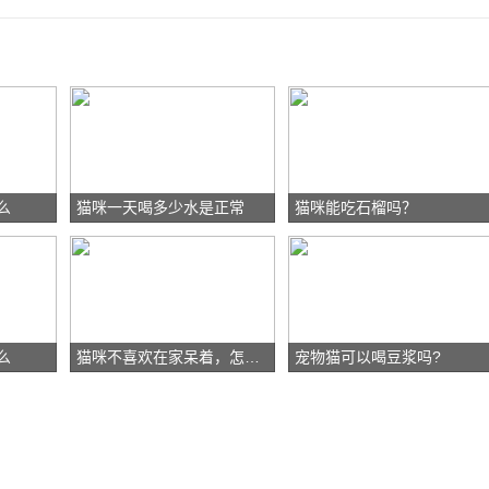
么
猫咪一天喝多少水是正常
猫咪能吃石榴吗？
么
猫咪不喜欢在家呆着，怎么办呢？
宠物猫可以喝豆浆吗?