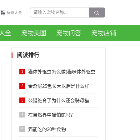
标签大全
大全
宠物美图
宠物问答
宠物店铺
阅读排行
猫体外驱虫怎么做(猫咪体外驱虫
1
的正确方法图解)
金渐层25色长大以后是什么样
2
子，会变黑吗？
公猫绝育了为什么还会骑母猫
3
在自然界中猫怕蛇吗？
4
猫能吃的20种食物
5