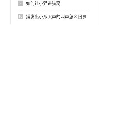
如何让小猫进猫窝
9
猫发出小孩哭声的叫声怎么回事
10
啊