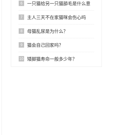
一只猫给另一只猫舔毛是什么意
6
思?
主人三天不在家猫咪会伤心吗
7
母猫乱尿是为什么？
8
猫会自己回家吗？
9
矮脚猫寿命一般多少年？
10