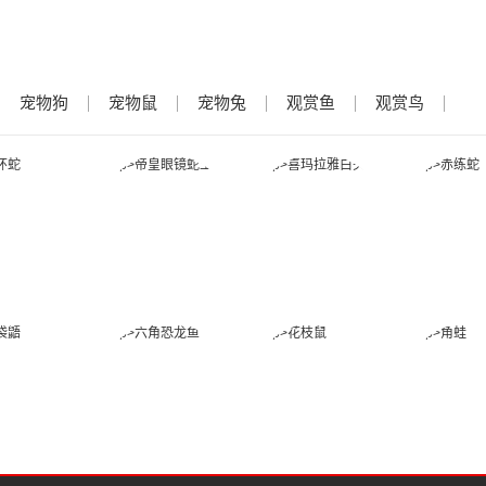
宠物狗
宠物鼠
宠物兔
观赏鱼
观赏鸟
金环蛇
帝皇眼镜蛇王
喜玛拉雅白头
赤练
蛇
蜜袋鼯
六角恐龙鱼
花枝鼠
角