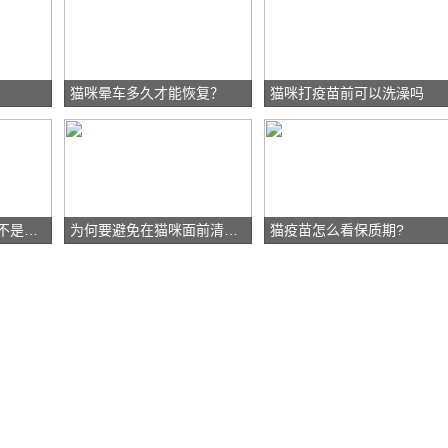
猫咪晕车多久才能恢复？
猫咪打疫苗前可以洗澡吗
如何判断你的猫咪是不是老了？
为何要避免在猫咪面前清理其排泄物？
猫疫苗怎么看保质期?