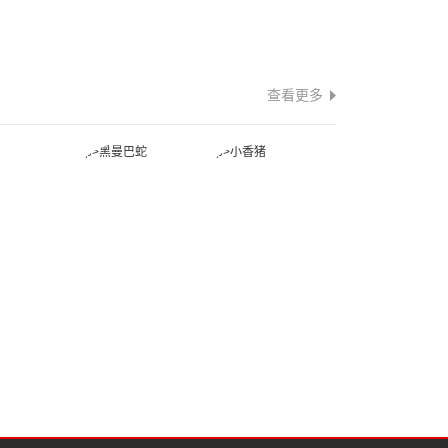
查看更多
蛇
黑曼巴蛇
小香猪
蛙