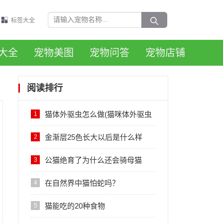
标签大全
大全
宠物美图
宠物问答
宠物店铺
阅读排行
猫体外驱虫怎么做(猫咪体外驱虫
1
的正确方法图解)
金渐层25色长大以后是什么样
2
子，会变黑吗？
公猫绝育了为什么还会骑母猫
3
在自然界中猫怕蛇吗？
4
猫能吃的20种食物
5