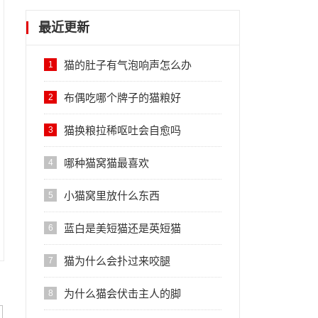
最近更新
猫的肚子有气泡响声怎么办
1
布偶吃哪个牌子的猫粮好
2
猫换粮拉稀呕吐会自愈吗
3
哪种猫窝猫最喜欢
4
小猫窝里放什么东西
5
蓝白是美短猫还是英短猫
6
猫为什么会扑过来咬腿
7
为什么猫会伏击主人的脚
8