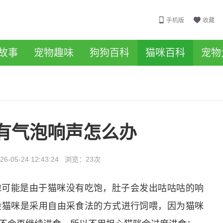
手机版
收藏
故事
宠物趣味
狗狗百科
猫咪百科
宠物
有气泡响声怎么办
26-05-24 12:43:24
浏览：
23次
虑可能是由于猫咪没有吃饱，肚子会发出咕咕咕的响
般猫咪是采用自由采食法的方式进行饲喂，因为猫咪