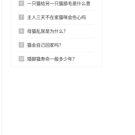
一只猫给另一只猫舔毛是什么意
6
思?
主人三天不在家猫咪会伤心吗
7
母猫乱尿是为什么？
8
猫会自己回家吗？
9
矮脚猫寿命一般多少年？
10