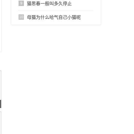
猫思春一般叫多久停止
9
母猫为什么哈气自己小猫呢
10