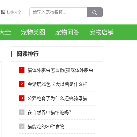
标签大全
大全
宠物美图
宠物问答
宠物店铺
阅读排行
猫体外驱虫怎么做(猫咪体外驱虫
1
的正确方法图解)
金渐层25色长大以后是什么样
2
子，会变黑吗？
公猫绝育了为什么还会骑母猫
3
在自然界中猫怕蛇吗？
4
猫能吃的20种食物
5