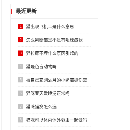
最近更新
猫出现飞机耳是什么意思
1
怎么判断猫是不是有毛球症状
2
猫拉屎不埋什么原因引起的
3
猫是色盲动物吗
4
被自己家刚满月的小奶猫抓伤需
5
要打针吗
猫咪春天爱睡觉正常吗
6
猫咪猫窝怎么选
7
猫咪可以体内体外驱虫一起做吗
8