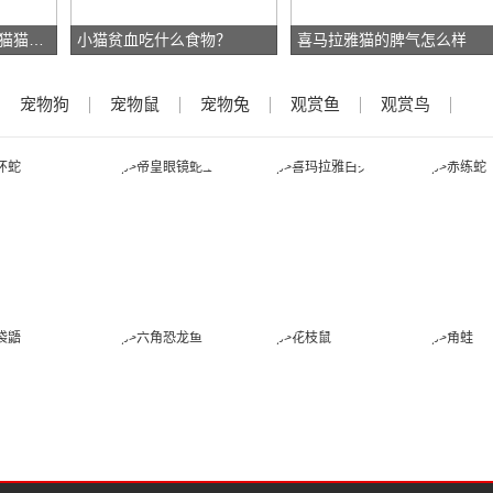
我家猫10斤重，算胖猫猫吗？
小猫贫血吃什么食物？
喜马拉雅猫的脾气怎么样
宠物狗
宠物鼠
宠物兔
观赏鱼
观赏鸟
金环蛇
帝皇眼镜蛇王
喜玛拉雅白头
赤练
蛇
蜜袋鼯
六角恐龙鱼
花枝鼠
角