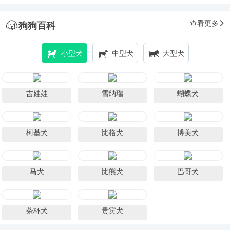
查看更多
狗狗百科
小型犬
中型犬
大型犬
吉娃娃
雪纳瑞
蝴蝶犬
柯基犬
比格犬
博美犬
马犬
比熊犬
巴哥犬
茶杯犬
贵宾犬