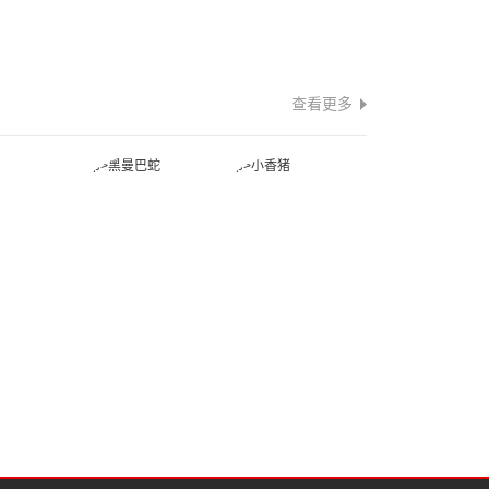
查看更多
蛇
黑曼巴蛇
小香猪
蛙