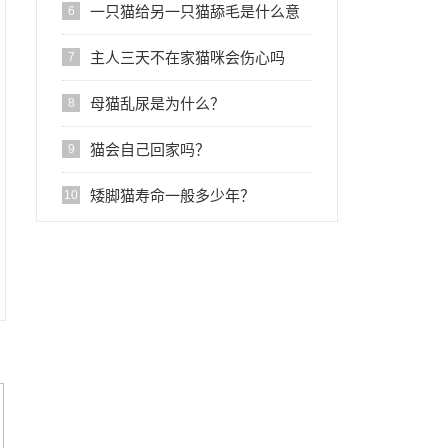
一只猫给另一只猫舔毛是什么意
6
思?
主人三天不在家猫咪会伤心吗
7
母猫乱尿是为什么？
8
猫会自己回家吗？
9
矮脚猫寿命一般多少年？
10