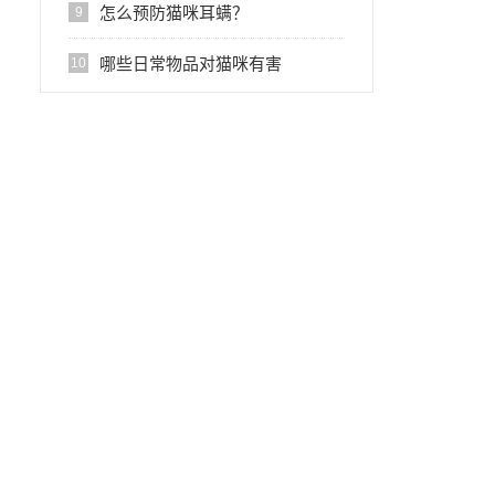
怎么预防猫咪耳螨？
9
哪些日常物品对猫咪有害
10