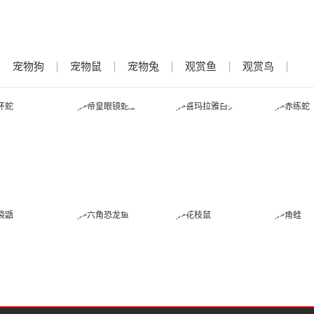
宠物狗
宠物鼠
宠物兔
观赏鱼
观赏鸟
金环蛇
帝皇眼镜蛇王
喜玛拉雅白头
赤练
蛇
蜜袋鼯
六角恐龙鱼
花枝鼠
角