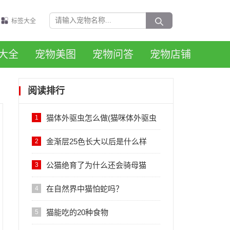
标签大全
大全
宠物美图
宠物问答
宠物店铺
阅读排行
猫体外驱虫怎么做(猫咪体外驱虫
1
的正确方法图解)
金渐层25色长大以后是什么样
2
子，会变黑吗？
公猫绝育了为什么还会骑母猫
3
在自然界中猫怕蛇吗？
4
猫能吃的20种食物
5