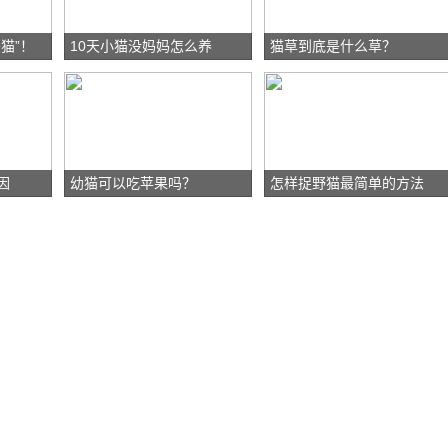
猫”！
10天小猫没妈妈怎么养
猫草到底是什么草？
因
幼猫可以吃苹果吗？
怎样捉野猫最简单的方法