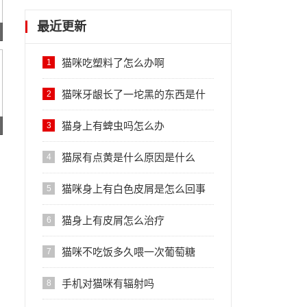
最近更新
猫咪吃塑料了怎么办啊
1
猫咪牙龈长了一坨黑的东西是什
2
么
猫身上有蜱虫吗怎么办
3
猫尿有点黄是什么原因是什么
4
猫咪身上有白色皮屑是怎么回事
5
啊
猫身上有皮屑怎么治疗
6
猫咪不吃饭多久喂一次葡萄糖
7
手机对猫咪有辐射吗
8