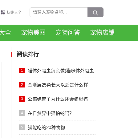
标签大全
大全
宠物美图
宠物问答
宠物店铺
阅读排行
猫体外驱虫怎么做(猫咪体外驱虫
1
的正确方法图解)
金渐层25色长大以后是什么样
2
子，会变黑吗？
公猫绝育了为什么还会骑母猫
3
在自然界中猫怕蛇吗？
4
猫能吃的20种食物
5