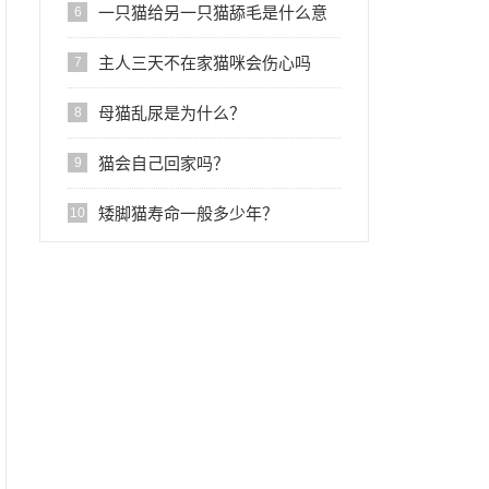
一只猫给另一只猫舔毛是什么意
6
思?
主人三天不在家猫咪会伤心吗
7
母猫乱尿是为什么？
8
猫会自己回家吗？
9
矮脚猫寿命一般多少年？
10