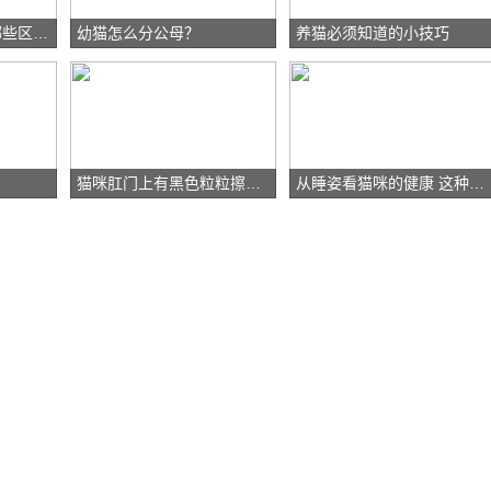
“土猫”和“宠物猫”有哪些区别？
幼猫怎么分公母？
养猫必须知道的小技巧
猫咪肛门上有黑色粒粒擦不掉
从睡姿看猫咪的健康 这种姿势代表不舒服！