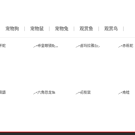
宠物狗
宠物鼠
宠物兔
观赏鱼
观赏鸟
金环蛇
帝皇眼镜蛇王
喜玛拉雅白头
赤练
蛇
蜜袋鼯
六角恐龙鱼
花枝鼠
角