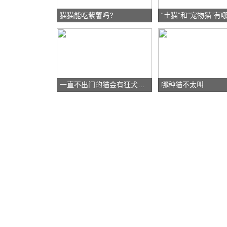
猫猫能吃紫薯吗?
一直不出门的猫会有狂犬病吗
哪种猫不太叫