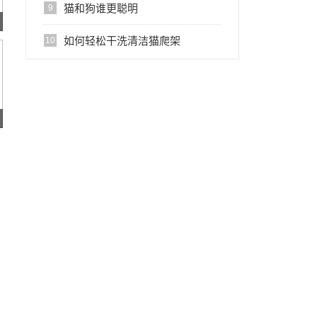
猫和狗谁更聪明
9
如何轻松干洗清洁猫爬架
10