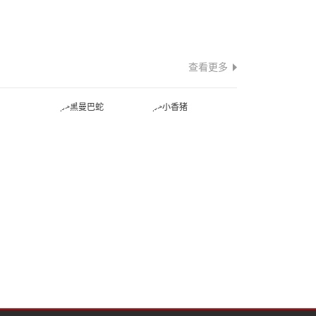
查看更多
蛇
黑曼巴蛇
小香猪
蛙