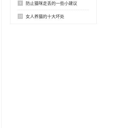
防止猫咪走丢的一些小建议
9
女人养猫的十大坏处
10