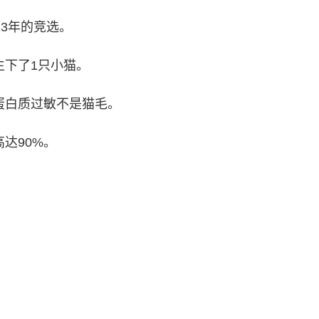
13年的竞选。
生下了1只小猫。
蛋白质过敏不是猫毛。
达90%。