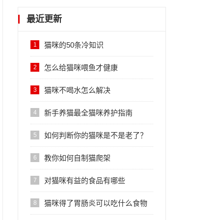
最近更新
猫咪的50条冷知识
1
怎么给猫咪喂鱼才健康
2
猫咪不喝水怎么解决
3
新手养猫最全猫咪养护指南
4
如何判断你的猫咪是不是老了？
5
教你如何自制猫爬架
6
对猫咪有益的食品有哪些
7
猫咪得了胃肠炎可以吃什么食物
8