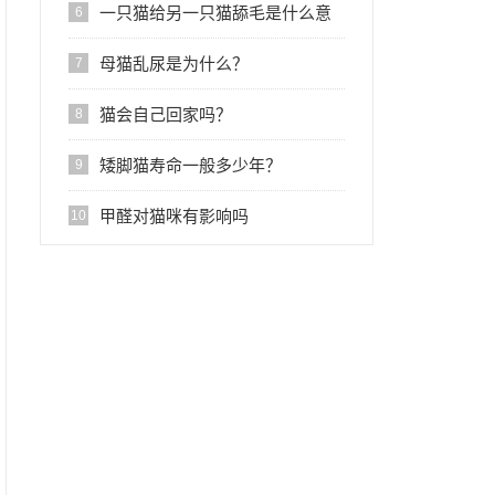
一只猫给另一只猫舔毛是什么意
6
思?
母猫乱尿是为什么？
7
猫会自己回家吗？
8
矮脚猫寿命一般多少年？
9
甲醛对猫咪有影响吗
10