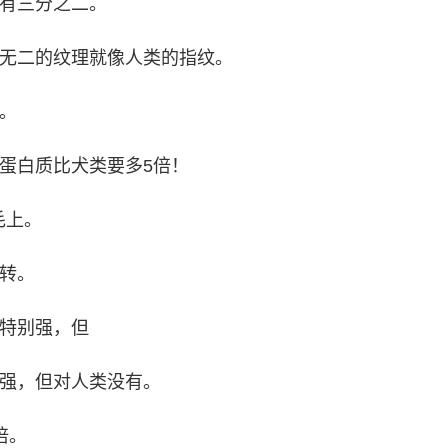
间有三分之二。
一无二的纹理就像人类的指纹。
。
的蛋白质比犬类要多5倍！
毛上。
旋转。
识特别强，但
别强，但对人类没有。
倍。