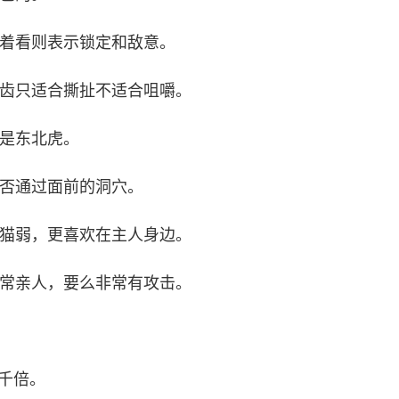
盯着看则表示锁定和敌意。
牙齿只适合撕扯不适合咀嚼。
物是东北虎。
能否通过面前的洞穴。
他猫弱，更喜欢在主人身边。
非常亲人，要么非常有攻击。
。
一千倍。