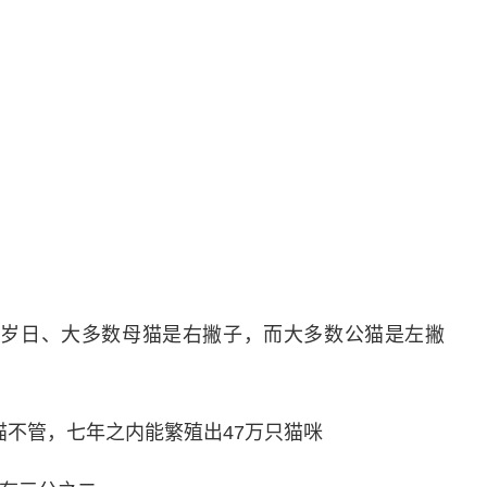
Z岁日、大多数母猫是右撇子，而大多数公猫是左撇
猫不管，七年之内能繁殖出47万只猫咪