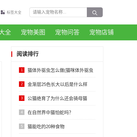
标签大全
大全
宠物美图
宠物问答
宠物店铺
阅读排行
猫体外驱虫怎么做(猫咪体外驱虫
1
的正确方法图解)
金渐层25色长大以后是什么样
2
子，会变黑吗？
公猫绝育了为什么还会骑母猫
3
在自然界中猫怕蛇吗？
4
猫能吃的20种食物
5