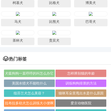
柯基犬
比格犬
博美犬
马犬
比熊犬
巴哥犬
茶杯犬
贵宾犬
热门标签
犬瘟狗狗一直哼哼的叫怎么办它
怎样辨别猫的年龄
会舒服点
美国水猎犬不能吃什么
训练狗狗排泄的方法
纽芬兰犬怎么美容？
猫咪耳朵里甩出水是什么原因
拉布拉多幼犬怎么训练大小便啊
爱京动物医院