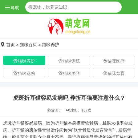
导航
首页
>
猫咪百科
>
猫咪养护
猫咪养护
猫咪训练
猫咪医疗
猫咪选购
猫咪美容
猫咪繁育
虎斑折耳猫容易发病吗 养折耳猫要注意什么？
编辑：
浏览：
167次
虎斑折耳猫容易发病，因为折耳猫本身携带软骨病，且很大概率会发
病。折耳猫的遗传性骨骼遗传病称为“软骨骨质化发育异常”，发病年
龄一般从两个月到六个月大不等。最近有病例显示成年的折耳猫也有