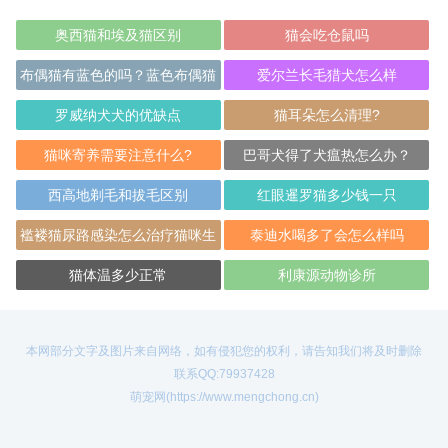
奥西猫和埃及猫区别
猫会吃仓鼠吗
布偶猫有蓝色的吗？蓝色布偶猫
爱尔兰长毛猎犬怎么样
原来是这样的
罗威纳犬犬的优缺点
猫耳朵怎么清理?
猫咪寄养需要注意什么?
巴哥犬得了犬瘟热怎么办？
西高地剃毛和拔毛区别
红眼暹罗猫多少钱一只
褴褛猫尿路感染怎么治疗猫咪生
泰迪水喝多了会怎么样吗
病注意事项
猫体温多少正常
利康源动物诊所
本网部分文字及图片来自网络，如有侵犯您的权利，请告知我们将及时删除
联系QQ:79937428
萌宠网(https://www.mengchong.cn)