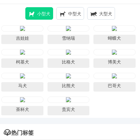
小型犬
中型犬
大型犬
吉娃娃
雪纳瑞
蝴蝶犬
柯基犬
比格犬
博美犬
马犬
比熊犬
巴哥犬
茶杯犬
贵宾犬
热门标签