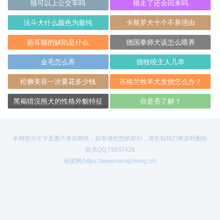
猫可以上公交车吗
猫走了还会回来吗
法斗犬什么颜色为最纯
卡斯罗犬十个不养理由
折耳猫的缺陷是什么
德国拳师犬该怎么喂养
金毛怎么养
德牧咬主人几率
松狮美容一次要花多少钱
苏格兰牧羊犬发烧怎么办？
黑褐猎浣熊犬的性格外貌特征
你是否了解？
本网部分文字及图片来自网络，如有侵犯您的权利，请告知我们将及时删除
联系QQ:79937428
萌宠网(https://www.mengchong.cn)