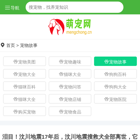
导航
首页
>
宠物故事
宠物美图
宠物趣味
宠物故事
宠物大全
猫咪大全
狗狗百科
猫咪百科
宠物问答
狗狗大全
猫咪大全
宠物店铺
宠物医院
购买宠物
宠物食品
泪目！汶川地震17年后，汶川地震搜救犬全部离世，它