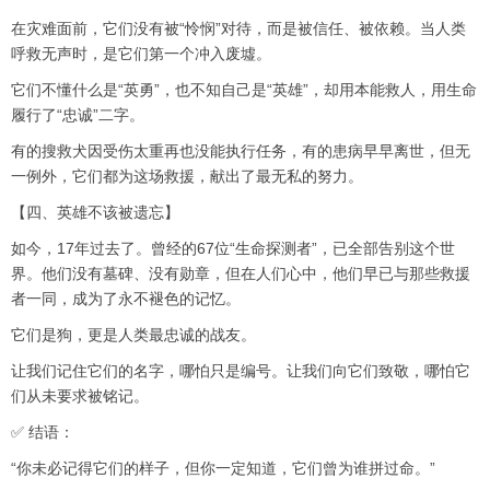
在灾难面前，它们没有被“怜悯”对待，而是被信任、被依赖。当人类
呼救无声时，是它们第一个冲入废墟。
它们不懂什么是“英勇”，也不知自己是“英雄”，却用本能救人，用生命
履行了“忠诚”二字。
有的搜救犬因受伤太重再也没能执行任务，有的患病早早离世，但无
一例外，它们都为这场救援，献出了最无私的努力。
【四、英雄不该被遗忘】
如今，17年过去了。曾经的67位“生命探测者”，已全部告别这个世
界。他们没有墓碑、没有勋章，但在人们心中，他们早已与那些救援
者一同，成为了永不褪色的记忆。
它们是狗，更是人类最忠诚的战友。
让我们记住它们的名字，哪怕只是编号。让我们向它们致敬，哪怕它
们从未要求被铭记。
✅ 结语：
“你未必记得它们的样子，但你一定知道，它们曾为谁拼过命。”