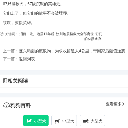
67只搜救犬，67段沉默的英雄史。
它们走了，但它们的故事不会被埋葬。
致敬，救援英雄。
关键词：
泪目！汶川地震17年后
汶川地震搜救犬全部离世
它们
的功勋永存
上一篇：
蓬头垢面的流浪狗，为求收留追人4公里，带回家后颜值逆袭
下一篇：
返回列表
相关阅读
查看更多
狗狗百科
小型犬
中型犬
大型犬