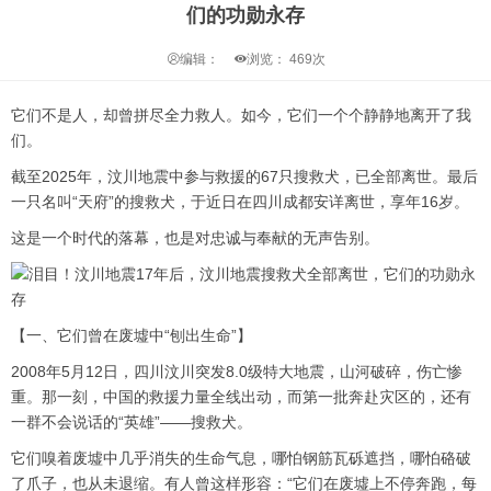
们的功勋永存
编辑：
浏览：
469次
它们不是人，却曾拼尽全力救人。如今，它们一个个静静地离开了我
们。
截至2025年，汶川地震中参与救援的67只搜救犬，已全部离世。最后
一只名叫“天府”的搜救犬，于近日在四川成都安详离世，享年16岁。
这是一个时代的落幕，也是对忠诚与奉献的无声告别。
【一、它们曾在废墟中“刨出生命”】
2008年5月12日，四川汶川突发8.0级特大地震，山河破碎，伤亡惨
重。那一刻，中国的救援力量全线出动，而第一批奔赴灾区的，还有
一群不会说话的“英雄”——搜救犬。
它们嗅着废墟中几乎消失的生命气息，哪怕钢筋瓦砾遮挡，哪怕硌破
了爪子，也从未退缩。有人曾这样形容：“它们在废墟上不停奔跑，每