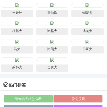
吉娃娃
雪纳瑞
蝴蝶犬
柯基犬
比格犬
博美犬
马犬
比熊犬
巴哥犬
茶杯犬
贵宾犬
热门标签
缅甸猫品相怎么看
爱宠乐园