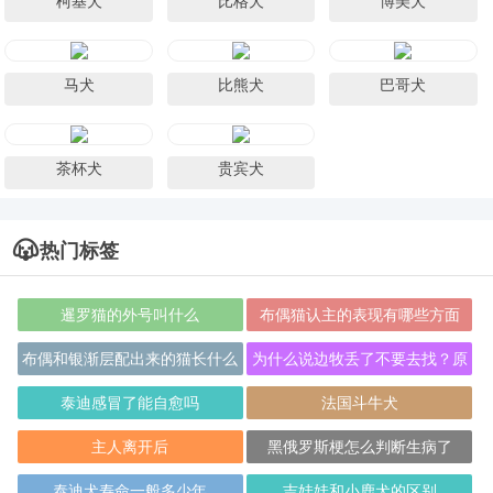
柯基犬
比格犬
博美犬
马犬
比熊犬
巴哥犬
茶杯犬
贵宾犬
热门标签
暹罗猫的外号叫什么
布偶猫认主的表现有哪些方面
布偶和银渐层配出来的猫长什么
为什么说边牧丢了不要去找？原
样
因居然是？
泰迪感冒了能自愈吗
法国斗牛犬
主人离开后
黑俄罗斯梗怎么判断生病了
泰迪犬寿命一般多少年
吉娃娃和小鹿犬的区别