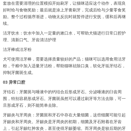
套放在需要清理的位置模拟开始刷牙，让猫咪适应这个动作，表现良
好时给与食物奖励；最后就是涂上牙膏刷牙，完成后给与少量零食奖
励。整个过程循序渐进，动物太反抗时就暂停进行安抚，缓和后再继
续。
洁牙饮水：饮水中加入一定量的漱口水，可帮助犬猫进行日常口腔护
理、清新口气、牙齿清洁护理
洁牙棒或洁牙粉
犬可使用洁牙棒，需要选择质量较好的产品；猫咪可以选用食用洁牙
粉，干粮中加入适量牙洁粉，帮助猫咪祛除口臭，软化牙垢牙结石，
抑制牙菌斑生成。
03 异常口腔
牙结石：牙菌斑与唾液中的钙结合后形成牙石。分泌唾液的臼齿周
围，特别容易形成牙石。牙菌斑虽然可以通过刷牙等方法去除，可一
旦形成牙石，则不能简单去除。
牙龈炎与牙周炎：牙菌斑和牙石中存在大量细菌，这些细菌可能引起
牙龈炎和牙周炎。牙龈炎是牙周炎的初期，细菌及牙石附着在牙齿
上，引起牙龈红肿发炎，甚至使得牙龈萎缩。而牙周炎是较后期的牙