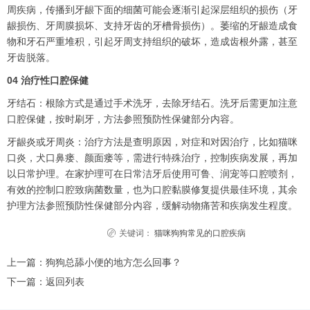
周疾病，传播到牙龈下面的细菌可能会逐渐引起深层组织的损伤（牙
龈损伤、牙周膜损坏、支持牙齿的牙槽骨损伤）。萎缩的牙龈造成食
物和牙石严重堆积，引起牙周支持组织的破坏，造成齿根外露，甚至
牙齿脱落。
04 治疗性口腔保健
牙结石：根除方式是通过手术洗牙，去除牙结石。洗牙后需更加注意
口腔保健，按时刷牙，方法参照预防性保健部分内容。
牙龈炎或牙周炎：治疗方法是查明原因，对症和对因治疗，比如猫咪
口炎，犬口鼻瘘、颜面瘘等，需进行特殊治疗，控制疾病发展，再加
以日常护理。在家护理可在日常洁牙后使用可鲁、润宠等口腔喷剂，
有效的控制口腔致病菌数量，也为口腔黏膜修复提供最佳环境，其余
护理方法参照预防性保健部分内容，缓解动物痛苦和疾病发生程度。
关键词：
猫咪狗狗常见的口腔疾病
上一篇：
狗狗总舔小便的地方怎么回事？
下一篇：
返回列表