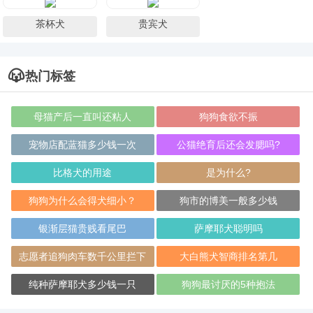
茶杯犬
贵宾犬
热门标签
母猫产后一直叫还粘人
狗狗食欲不振
宠物店配蓝猫多少钱一次
公猫绝育后还会发腮吗?
比格犬的用途
是为什么?
狗狗为什么会得犬细小？
狗市的博美一般多少钱
银渐层猫贵贱看尾巴
萨摩耶犬聪明吗
志愿者追狗肉车数千公里拦下
大白熊犬智商排名第几
纯种萨摩耶犬多少钱一只
狗狗最讨厌的5种抱法