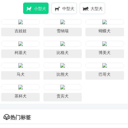
小型犬
中型犬
大型犬
吉娃娃
雪纳瑞
蝴蝶犬
柯基犬
比格犬
博美犬
马犬
比熊犬
巴哥犬
茶杯犬
贵宾犬
热门标签