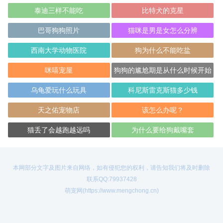
泰迪三样不能吃
比特犬的克星
巴哥狗狗照片
猫咪是男是女怎么分辨
西南大学动物医院
狗为什么不能吃盐
咪嘻宠屋
狗狗的尴尬期是从什么时候开始
的？
乌龟爱玩什么玩具
科尼斯雷克斯猫多少钱
天之佑宠物店
该怎么办呢？
猫丢了会越跑越远吗
为什么要给狗戴嘴套
本网部分文字及图片来自网络，如有侵犯您的权利，请告知我们将及时删除
联系QQ:79937428
萌宠网(https://www.mengchong.cn)