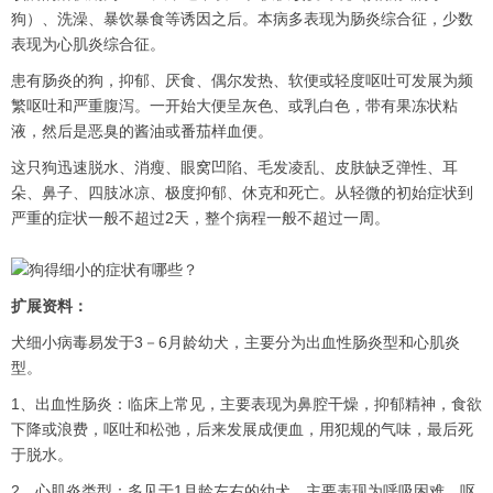
狗）、洗澡、暴饮暴食等诱因之后。本病多表现为肠炎综合征，少数
表现为心肌炎综合征。
患有肠炎的狗，抑郁、厌食、偶尔发热、软便或轻度呕吐可发展为频
繁呕吐和严重腹泻。一开始大便呈灰色、或乳白色，带有果冻状粘
液，然后是恶臭的酱油或番茄样血便。
这只狗迅速脱水、消瘦、眼窝凹陷、毛发凌乱、皮肤缺乏弹性、耳
朵、鼻子、四肢冰凉、极度抑郁、休克和死亡。从轻微的初始症状到
严重的症状一般不超过2天，整个病程一般不超过一周。
扩展资料：
犬细小病毒易发于3－6月龄幼犬，主要分为出血性肠炎型和心肌炎
型。
1、出血性肠炎：临床上常见，主要表现为鼻腔干燥，抑郁精神，食欲
下降或浪费，呕吐和松弛，后来发展成便血，用犯规的气味，最后死
于脱水。
2、心肌炎类型：多见于1月龄左右的幼犬，主要表现为呼吸困难、呕