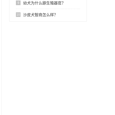
幼犬为什么舔生殖器官？
9
沙皮犬智商怎么样？
10