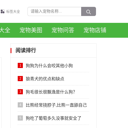
标签大全
大全
宠物美图
宠物问答
宠物店铺
阅读排行
狗狗为什么会咬其他小狗
1
狼青犬的优点和缺点
2
狗毛很长很飘逸是什么狗？
3
比熊经常挠脖子,比熊一直舔自己
4
后腿怎么回事
狗吃了葡萄多久没事就安全了
5