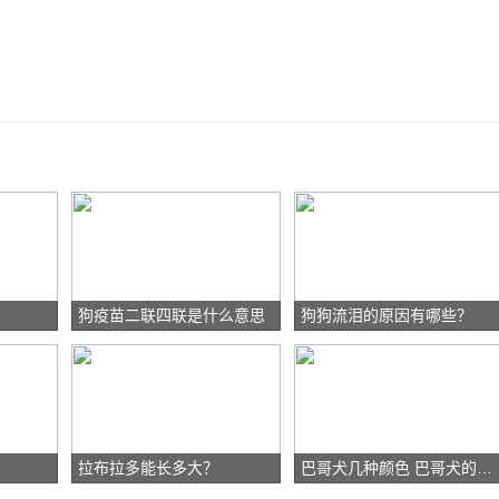
狗疫苗二联四联是什么意思
狗狗流泪的原因有哪些？
拉布拉多能长多大？
巴哥犬几种颜色 巴哥犬的颜色