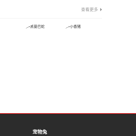
查看更多
蛇
黑曼巴蛇
小香猪
蛙
宠物兔