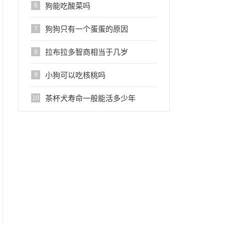
狗能吃酸菜吗
6
狗狗只有一个蛋蛋的原因
7
拉布拉多智商相当于几岁
8
小狗可以吃核桃吗
9
茶杯犬寿命一般能活多少年
10