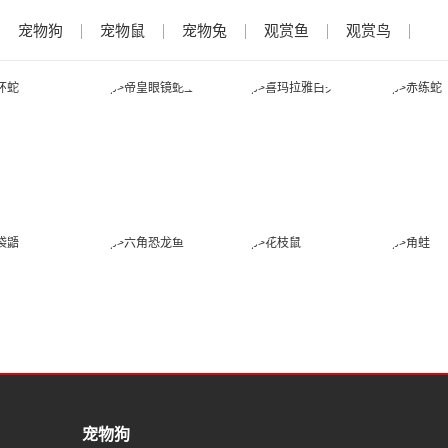
宠物狗
宠物鼠
宠物兔
观赏鱼
观赏鸟
金环蛇
帝皇眼镜蛇王
喜玛拉雅白头
赤练
蛇
蜜袋鼯
六角恐龙鱼
花枝鼠
角
宠物狗