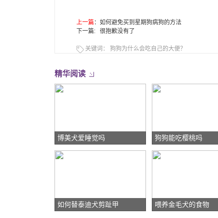
上一篇
：
如何避免买到星期狗病狗的方法
下一篇: 很抱歉没有了
关键词：
狗狗为什么会吃自己的大便？
精华阅读
博美犬爱睡觉吗
狗狗能吃樱桃吗
如何替泰迪犬剪趾甲
喂养金毛犬的食物