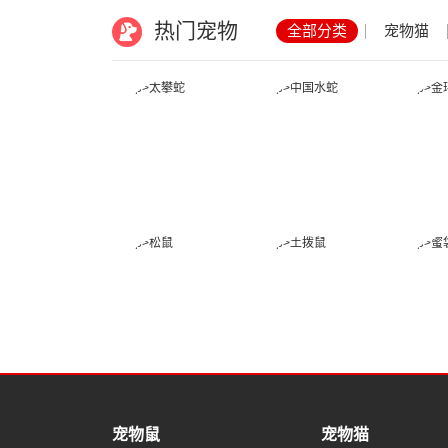
热门宠物
全部分类
宠物猫
太攀蛇
中国水蛇
松鼠
土拨鼠
宠物鼠
宠物猫