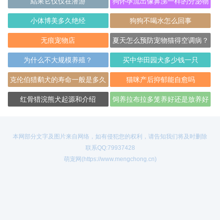
結果它仅仅在潜游
狗怀孕流出像鼻涕一样的分泌物
小体博美多久绝经
狗狗不喝水怎么回事
无痕宠物店
夏天怎么预防宠物猫得空调病？
为什么不大规模养殖？
买中华田园犬多少钱一只
克伦伯猎鹬犬的寿命一般是多久
猫咪产后抑郁能自愈吗
红骨猎浣熊犬起源和介绍
饲养拉布拉多笼养好还是放养好
本网部分文字及图片来自网络，如有侵犯您的权利，请告知我们将及时删除
联系QQ:79937428
萌宠网(https://www.mengchong.cn)