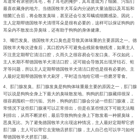
耳道常有浓密的耳毛，有了耳毛的掩护，其耳道成为了细菌、污垢们
最喜欢藏身的地方。当德国牧羊犬耳朵内分泌的大量油脂以及耳垢和
细菌汇合后，将会散发臭味，甚至还会引发耳螨或细菌感染。因此，
主人定期帮德国牧羊犬清理耳朵是很有必要的，这样可以保证狗狗的
耳朵内不散发出异臭味，还有助于狗狗的身体健康。
3、嘴巴发臭。德国牧羊犬口臭也是导致其体味重的主要原因之一。德
国牧羊犬每次进食后，其口腔内不可避免会残留食物残渣，如果主人
不注意定期帮它清洁口腔，久而久之很容易会引发口臭。不仅如此，
主人长期不帮德国牧羊犬清洁口腔，还可能会导致其出现牙结石、蛀
牙等问题，所以主人定期帮德国牧羊犬清洁口腔也是很有必要的。主
人最好定期帮德国牧羊犬刷牙，平时适当地给它喂一些磨牙零食。
4、肛门腺发臭。肛门腺发臭是狗狗体味重最主要的原因之一，肛门腺
可以说是狗狗全身上下最大的臭味散发地。狗狗的肛门腺藏得很深，
很容易囤积一些污垢。另外，狗狗的肛门腺会分泌一些肛门腺液，正
常情况下这些肛门腺液可以正常排出，但是在某些情况下可能无法顺
利排出，从而不断淤积，最后导致狗狗全身上下散发着一种腥臭味，
恶臭无比。为了避免德国牧羊犬出现这种情况，主人最好定期帮它挤
肛门腺，主人可以带它去宠物店挤肛门腺，主人自己也可以学习如何
帮德国牧羊犬挤肛门腺。