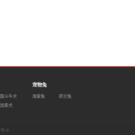
蛇
黑曼巴蛇
小香猪
蛙
宠物兔
国斗牛犬
海棠兔
荷兰兔
加索犬
7号-9