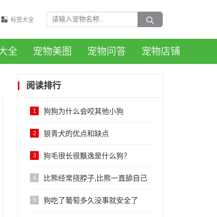
标签大全
大全
宠物美图
宠物问答
宠物店铺
阅读排行
狗狗为什么会咬其他小狗
1
狼青犬的优点和缺点
2
狗毛很长很飘逸是什么狗？
3
比熊经常挠脖子,比熊一直舔自己
4
后腿怎么回事
狗吃了葡萄多久没事就安全了
5