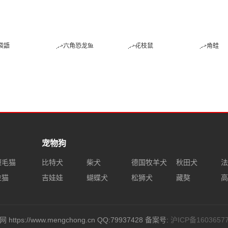
金环蛇
帝皇眼镜蛇王
喜玛拉雅白头
赤练
蛇
蜜袋鼯
六角恐龙鱼
花枝鼠
角
宠物狗
短毛猫
比特犬
柴犬
德国牧羊犬
秋田犬
法
拉猫
吉娃娃
蝴蝶犬
松狮犬
藏獒
高
 https://www.mengchong.cn QQ:79937428 备案号:
沪ICP备1603657