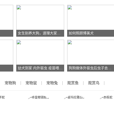
女生别养大狗，道理大家都懂，养了就会后悔！
如何照顾博美犬
幼犬到家 内外驱虫 疫苗喂养 最全养狗注意事项请查收
狗狗做体外驱虫后虫子去哪了？
宠物狗
宠物鼠
宠物兔
观赏鱼
观赏鸟