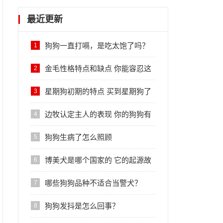
最近更新
狗狗一直打嗝，是吃太饱了吗？
1
金毛性格特点和缺点 你能容忍这
2
些吗？
星期狗初期的特点 买到星期狗了
3
还能要吗？
边牧认定主人的表现 你的狗狗有
4
吗？
狗狗生病了怎么照顾
5
博美犬是哪个国家的 它的起源故
6
事你知晓吗？
哪些狗狗品种不适合当警犬？
7
狗狗发抖是怎么回事？
8