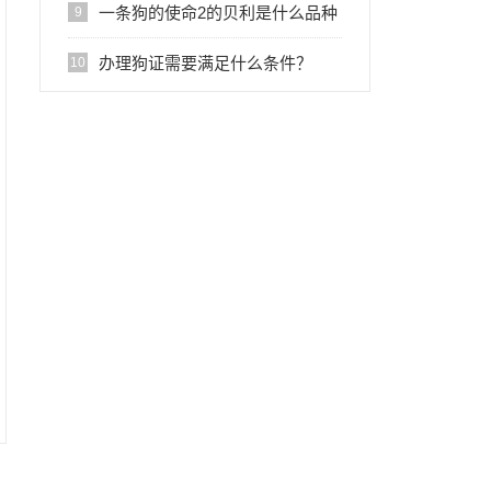
一条狗的使命2的贝利是什么品种
9
狗
办理狗证需要满足什么条件？
10