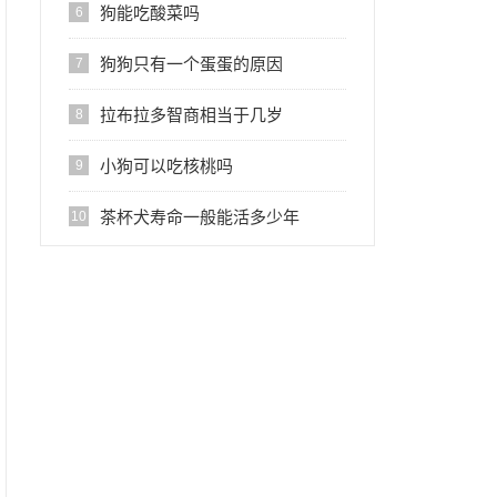
狗能吃酸菜吗
6
狗狗只有一个蛋蛋的原因
7
拉布拉多智商相当于几岁
8
小狗可以吃核桃吗
9
茶杯犬寿命一般能活多少年
10