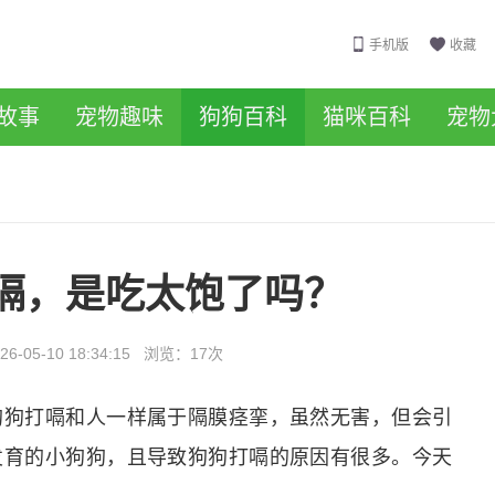
手机版
收藏
故事
宠物趣味
狗狗百科
猫咪百科
宠物
嗝，是吃太饱了吗？
26-05-10 18:34:15
浏览：
17次
狗狗打嗝和人一样属于隔膜痉挛，虽然无害，但会引
发育的小狗狗，且导致狗狗打嗝的原因有很多。今天