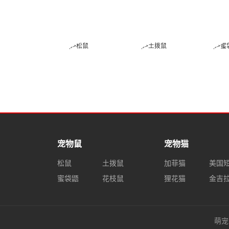
太攀蛇
中国水蛇
松鼠
土拨鼠
宠物鼠
宠物猫
松鼠
土拨鼠
加菲猫
美国
蜜袋鼯
花枝鼠
狸花猫
金吉
萌宠网