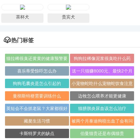
茶杯犬
贵宾犬
热门标签
猫拉稀很臭还黄黄的健康预警要
狗狗拉稀像泥浆很臭吃什么药
重视
喜乐蒂受惊吓怎么办
送一只猫赚8000元、最快2个月
回本
狗狗毛囊炎是怎么引起的
小宠物蛇吃什么宠物蛇饮食注意
的事项
曼彻斯特梗需要训练什么
边牧怎么喂养才能更健康
英短会不会抓老鼠？大家都很好
猫膀胱炎尿血该怎么治疗
奇吧
藏獒生活习惯
被两个月泰迪狗咬出血了会有问
题吗？
卡斯特罗犬的缺点
伯曼猫贵还是布偶猫贵