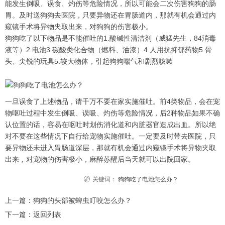
能发生倒吸、误食、灼伤等危险情况，所以可能会二次伤害狗狗的肠
胃。及时送狗狗去医院，只要异物还在胃肠道内，那就有机会通过内
窥镜手术将异物夹取出来，对狗狗的伤害极小。
狗狗吃了以下物品是不能催吐的1.酸碱性清洁剂（威猛先生，84消毒
液等）2.电池3.碳酸类化合物（燃料、油漆）4.人用抗抑郁药物5.骨
头、尖锐的玩具5.较大物体，引起狗狗喘气和剧烈咳嗽
一旦误食了上述物品，请千万不要在家实施催吐。前4类物品，会在宠
物呕吐过程中发生倒吸、误吸、灼伤等危险情况，后2种物品如果不确
认位置的话，容易在呕吐时划伤消化道和内脏器官造成出血。所以绝
对不要在这些情况下自行给宠物实施催吐。一定要及时带去医院，只
要异物还未进入胃肠道深层，那就有机会通过内窥镜手术将异物夹取
出来，对宠物的伤害极小，麻醉苏醒后当天就可以出院回家。
关键词：
狗狗吃了电池怎么办？
上一篇：
狗狗的头部被蜱虫叮咬怎么办？
下一篇：
返回列表