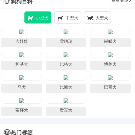
查看更多
狗狗百科
小型犬
中型犬
大型犬
吉娃娃
雪纳瑞
蝴蝶犬
柯基犬
比格犬
博美犬
马犬
比熊犬
巴哥犬
茶杯犬
贵宾犬
热门标签