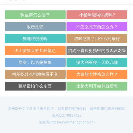
狗皮癣怎么治疗
小猫咪能喝牛奶吗?
攻击性强
不怎么吃东西怎么办？
狗能吃樱桃吗
猫咪感冒了用什么药最好
伊比赞猎犬有几种颜色
狗狗不喜欢剪指甲的原因及对策
网友：以为是抽象
澳大利亚梗一天吃几顿
柯基吃什么狗粮拉屎不臭
大白熊犬性格怎么样？
藏獒最怕什么东西
比格犬刚开始养就后悔
本网部分文字及图片来自网络，如有侵犯您的权利，请告知我们将及时删除
联系QQ:79937428
萌宠网(https://www.mengchong.cn)