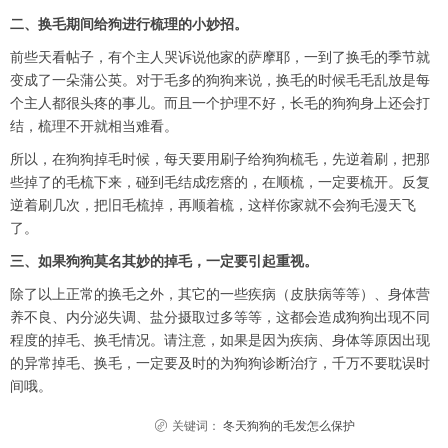
二、换毛期间给狗进行梳理的小妙招。
前些天看帖子，有个主人哭诉说他家的萨摩耶，一到了换毛的季节就
变成了一朵蒲公英。对于毛多的狗狗来说，换毛的时候毛毛乱放是每
个主人都很头疼的事儿。而且一个护理不好，长毛的狗狗身上还会打
结，梳理不开就相当难看。
所以，在狗狗掉毛时候，每天要用刷子给狗狗梳毛，先逆着刷，把那
些掉了的毛梳下来，碰到毛结成疙瘩的，在顺梳，一定要梳开。反复
逆着刷几次，把旧毛梳掉，再顺着梳，这样你家就不会狗毛漫天飞
了。
三、如果狗狗莫名其妙的掉毛，一定要引起重视。
除了以上正常的换毛之外，其它的一些疾病（皮肤病等等）、身体营
养不良、内分泌失调、盐分摄取过多等等，这都会造成狗狗出现不同
程度的掉毛、换毛情况。请注意，如果是因为疾病、身体等原因出现
的异常掉毛、换毛，一定要及时的为狗狗诊断治疗，千万不要耽误时
间哦。
关键词：
冬天狗狗的毛发怎么保护