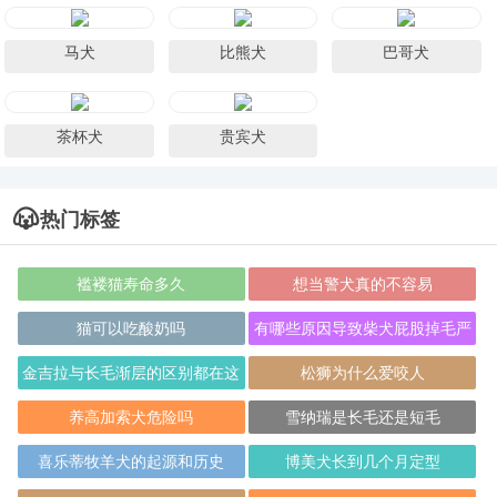
马犬
比熊犬
巴哥犬
茶杯犬
贵宾犬
热门标签
褴褛猫寿命多久
想当警犬真的不容易
猫可以吃酸奶吗
有哪些原因导致柴犬屁股掉毛严
重？
金吉拉与长毛渐层的区别都在这
松狮为什么爱咬人
里
养高加索犬危险吗
雪纳瑞是长毛还是短毛
喜乐蒂牧羊犬的起源和历史
博美犬长到几个月定型