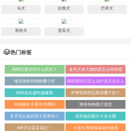
马犬
比熊犬
巴哥犬
茶杯犬
贵宾犬
热门标签
狗狗吐黄水吃什么药好？
金毛犬来大姨妈是怎么样的呢
锤系德牧和德牧哪个好
猫得尿结石怎么治疗这几点主人
要做到
狗狗也会越吃越健康
萨摩耶和阿拉斯加哪个好？
布偶猫冬天要开空调吗
博美狗狗图片造型
冬天可以放在院子里养吗？
加菲猫的图片大全大图
8种方法妥妥搞定！
小老头雪纳瑞该如何挑选