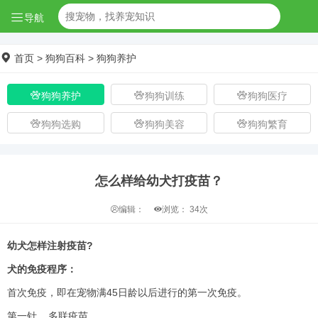
导航
首页
>
狗狗百科
>
狗狗养护
狗狗养护
狗狗训练
狗狗医疗
狗狗选购
狗狗美容
狗狗繁育
怎么样给幼犬打疫苗？
编辑：
浏览：
34次
幼犬怎样注射疫苗?
犬的免疫程序：
首次免疫，即在宠物满45日龄以后进行的第一次免疫。
第一针 多联疫苗