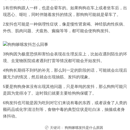
1有些狗狗跟人一样，也是会晕车的。如果狗狗在车上或者坐车后，出
现恶心、呕吐，同时伴随着发抖的情况，那狗狗可能就是晕车了。
2发抖也可能是一种病理性症状，像是慢性肾衰竭、神经肌肉性疾病、
外伤、肌肉问题、犬瘟热、癫痫等等，都可能会使狗狗发抖。
3狗狗因为极度恐惧和害怕会表现在生理反应上，比如在遇到陌生的环
境、去宠物医院或者遇到打雷等情况都可能会开始发抖。
4狗狗长期得不到钙的补充，那么到一定的阶段的话，可能就会出现后
腿无力的情况，然后就会出现抽筋、发抖的现象。
5要是狗狗身体没有出现其他问题，只是单纯的发抖，那么狗狗可能只
是因为觉得冷了。这时我们就要主要给狗狗保暖了。
6狗发抖也可能是因为吃到对它们来说有毒的东西，或者误食了人类的
额药品或化学清洁剂等，食物中毒的典型症状是吐白沫，抽搐或者身
体抖动。
关键词：
狗狗哆嗦发抖是什么原因