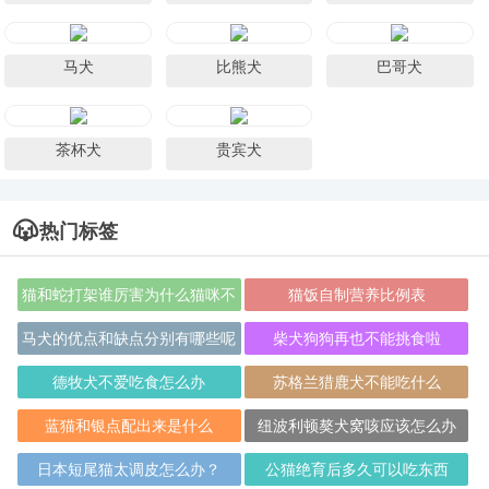
马犬
比熊犬
巴哥犬
茶杯犬
贵宾犬
热门标签
猫和蛇打架谁厉害为什么猫咪不
猫饭自制营养比例表
怕蛇呢？
马犬的优点和缺点分别有哪些呢
柴犬狗狗再也不能挑食啦
德牧犬不爱吃食怎么办
苏格兰猎鹿犬不能吃什么
蓝猫和银点配出来是什么
纽波利顿獒犬窝咳应该怎么办
日本短尾猫太调皮怎么办？
公猫绝育后多久可以吃东西