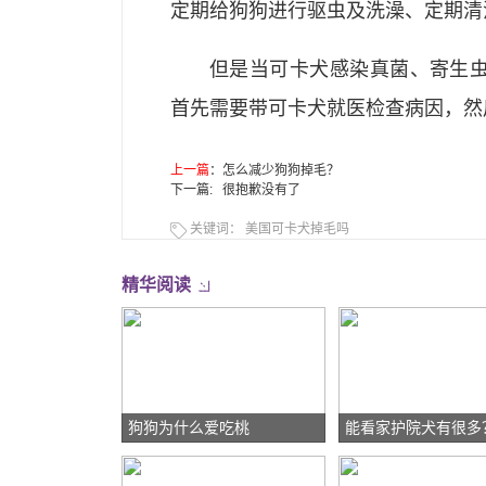
定期给狗狗进行驱虫及洗澡、定期清
但是当可卡犬感染真菌、寄生
首先需要带可卡犬就医检查病因，然
上一篇
：
怎么减少狗狗掉毛？
下一篇: 很抱歉没有了
关键词：
美国可卡犬掉毛吗
精华阅读
狗狗为什么爱吃桃
能看家护院犬有很多