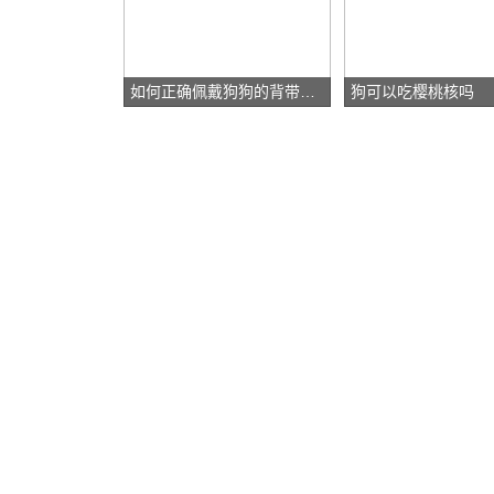
如何正确佩戴狗狗的背带和项圈？
狗可以吃樱桃核吗