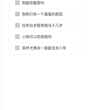
狗能吃酸菜吗
6
狗狗只有一个蛋蛋的原因
7
拉布拉多智商相当于几岁
8
小狗可以吃核桃吗
9
茶杯犬寿命一般能活多少年
10