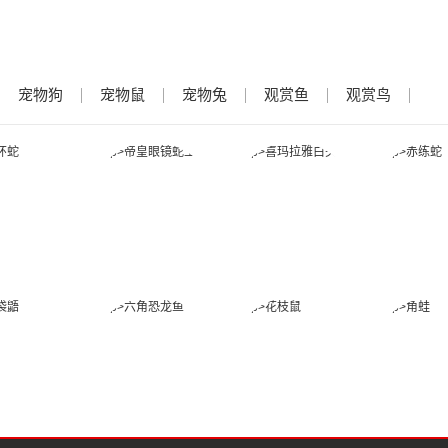
宠物狗
宠物鼠
宠物兔
观赏鱼
观赏鸟
金环蛇
帝皇眼镜蛇王
喜玛拉雅白头
赤练
蛇
蜜袋鼯
六角恐龙鱼
花枝鼠
角