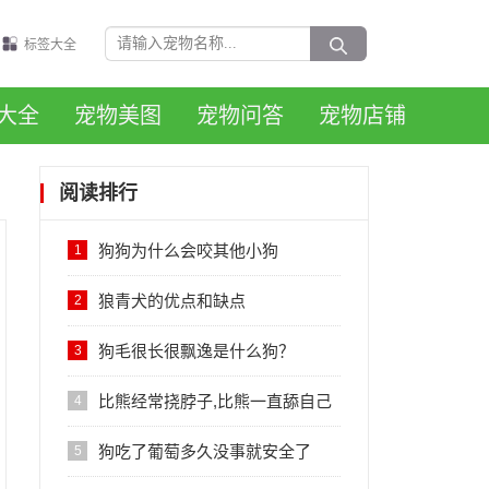
标签大全
大全
宠物美图
宠物问答
宠物店铺
阅读排行
狗狗为什么会咬其他小狗
1
狼青犬的优点和缺点
2
狗毛很长很飘逸是什么狗？
3
比熊经常挠脖子,比熊一直舔自己
4
后腿怎么回事
狗吃了葡萄多久没事就安全了
5