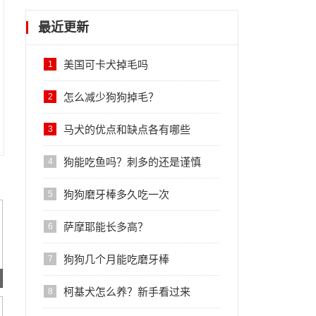
最近更新
美国可卡犬掉毛吗
1
怎么减少狗狗掉毛？
2
马犬的优点和缺点各有哪些
3
狗能吃鱼吗？刺多的还是谨慎
4
狗狗磨牙棒多久吃一次
5
萨摩耶能长多高？
6
狗狗几个月能吃磨牙棒
7
柯基犬怎么养？新手看过来
8