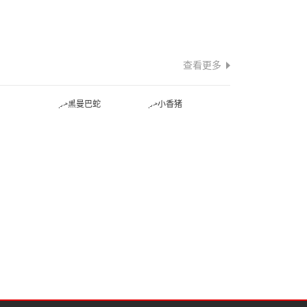
查看更多
蛇
黑曼巴蛇
小香猪
蛙