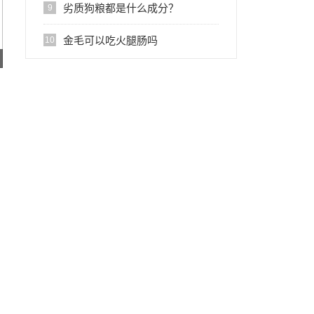
劣质狗粮都是什么成分？
9
金毛可以吃火腿肠吗
10