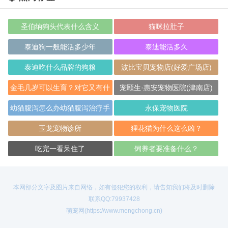
圣伯纳狗头代表什么含义
猫咪拉肚子
泰迪狗一般能活多少年
泰迪能活多久
泰迪吃什么品牌的狗粮
波比宝贝宠物店(好爱广场店)
金毛几岁可以生育？对它又有什
宠颐生·惠安宠物医院(津南店)
么影响呢？
幼猫腹泻怎么办幼猫腹泻治疗手
永保宠物医院
册
玉龙宠物诊所
狸花猫为什么这么凶？
吃完一看呆住了
饲养者要准备什么？
本网部分文字及图片来自网络，如有侵犯您的权利，请告知我们将及时删除
联系QQ:79937428
萌宠网(https://www.mengchong.cn)