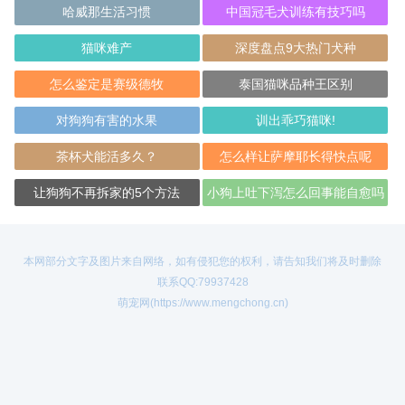
哈威那生活习惯
中国冠毛犬训练有技巧吗
猫咪难产
深度盘点9大热门犬种
怎么鉴定是赛级德牧
泰国猫咪品种王区别
对狗狗有害的水果
训出乖巧猫咪!
茶杯犬能活多久？
怎么样让萨摩耶长得快点呢
让狗狗不再拆家的5个方法
小狗上吐下泻怎么回事能自愈吗
本网部分文字及图片来自网络，如有侵犯您的权利，请告知我们将及时删除
联系QQ:79937428
萌宠网(https://www.mengchong.cn)