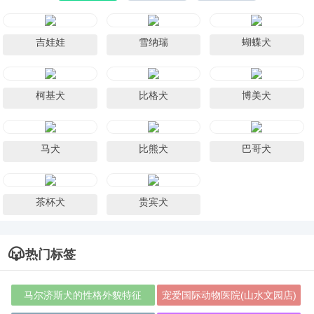
吉娃娃
雪纳瑞
蝴蝶犬
柯基犬
比格犬
博美犬
马犬
比熊犬
巴哥犬
茶杯犬
贵宾犬
热门标签
马尔济斯犬的性格外貌特征
宠爱国际动物医院(山水文园店)