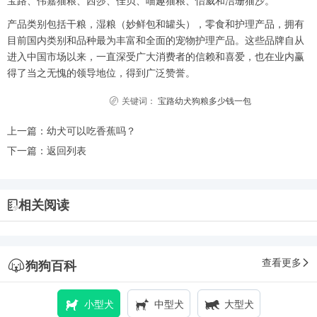
宝路、伟嘉猫粮、西莎、佳贝、喵趣猫粮、怡威和洁珊猫沙。
产品类别包括干粮，湿粮（妙鲜包和罐头），零食和护理产品，拥有
目前国内类别和品种最为丰富和全面的宠物护理产品。这些品牌自从
进入中国市场以来，一直深受广大消费者的信赖和喜爱，也在业内赢
得了当之无愧的领导地位，得到广泛赞誉。
关键词：
宝路幼犬狗粮多少钱一包
上一篇：
幼犬可以吃香蕉吗？
下一篇：
返回列表
相关阅读
查看更多
狗狗百科
小型犬
中型犬
大型犬