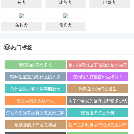
马犬
比熊犬
巴哥犬
茶杯犬
贵宾犬
热门标签
玳瑁猫的寿命多长
被小猫咬出血了轻微的被小猫咬
伤后应该怎么
猫咪生宝宝后吃什么奶水多
宠物猫先打疫苗or先绝育？
为什么很少有人饲养腊肠犬
狗狗生小狗怎么接生
德文大概多少钱一只
烫了个卷发的猫咪拉邦猫多少钱
一只？
怎么判断猫有没有应激反应症状
巴吉度犬怎么分辨
哈威那的原产地在哪里
拉布拉多吐黄水带泡沫怎么回事