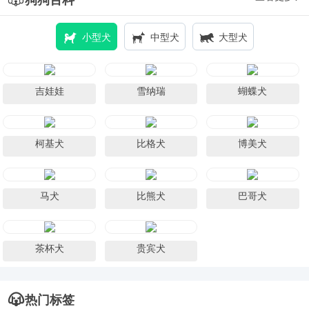
狗狗百科
小型犬
中型犬
大型犬
吉娃娃
雪纳瑞
蝴蝶犬
柯基犬
比格犬
博美犬
马犬
比熊犬
巴哥犬
茶杯犬
贵宾犬
热门标签