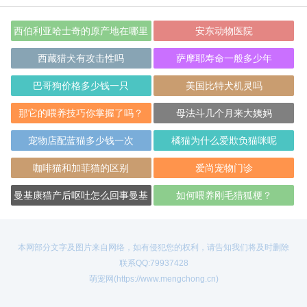
西伯利亚哈士奇的原产地在哪里
安东动物医院
西藏猎犬有攻击性吗
萨摩耶寿命一般多少年
巴哥狗价格多少钱一只
美国比特犬机灵吗
那它的喂养技巧你掌握了吗？
母法斗几个月来大姨妈
宠物店配蓝猫多少钱一次
橘猫为什么爱欺负猫咪呢
咖啡猫和加菲猫的区别
爱尚宠物门诊
曼基康猫产后呕吐怎么回事曼基
如何喂养刚毛猎狐梗？
康猫产后注意
本网部分文字及图片来自网络，如有侵犯您的权利，请告知我们将及时删除
联系QQ:79937428
萌宠网(https://www.mengchong.cn)