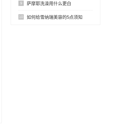
萨摩耶洗澡用什么更白
9
如何给雪纳瑞美容的5点须知
10