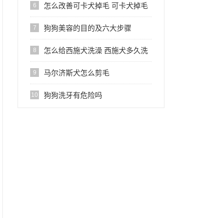
怎么改善可卡犬掉毛 可卡犬掉毛
6
怎么办
狗狗美容的目的及六大步骤
7
怎么给西施犬洗澡 西施犬多久洗
8
一次澡
马尔济斯犬怎么剪毛
9
狗狗洗牙有危险吗
10