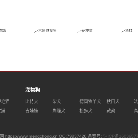
金环蛇
帝皇眼镜蛇王
喜玛拉雅白头
赤练
蛇
蜜袋鼯
六角恐龙鱼
花枝鼠
角
宠物狗
短毛猫
比特犬
柴犬
德国牧羊犬
秋田犬
法
拉猫
吉娃娃
蝴蝶犬
松狮犬
藏獒
高
 https://www.mengchong.cn QQ:79937428 备案号:
沪ICP备1603657