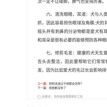
次一定不让碰脚，脾气也变得厉害。
六、清洗眼睛、耳道：犬与人
抓，因此容易损伤眼球及角膜;犬的
摇头并有刺鼻的分泌物都是爱犬有
和耳朵是很有必要的能够预防各种眼
七、修剪毛发：健康的犬天生
舌头去整洁，因此要帮助它们常常
发，因为比如爱犬的毛过长会影响排
上一篇
：
狗狗洗澡过于频繁会怎样？
下一篇: 很抱歉没有了
关键词：
狗狗美容需要哪些工具