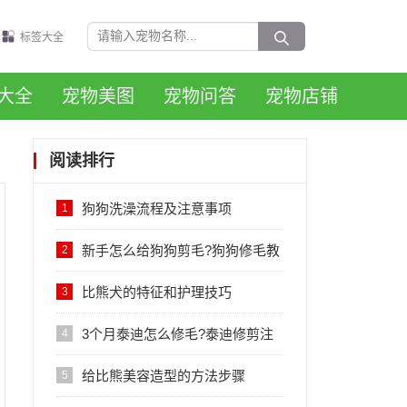
标签大全
大全
宠物美图
宠物问答
宠物店铺
阅读排行
狗狗洗澡流程及注意事项
1
新手怎么给狗狗剪毛?狗狗修毛教
2
程
比熊犬的特征和护理技巧
3
3个月泰迪怎么修毛?泰迪修剪注
4
意事项
给比熊美容造型的方法步骤
5