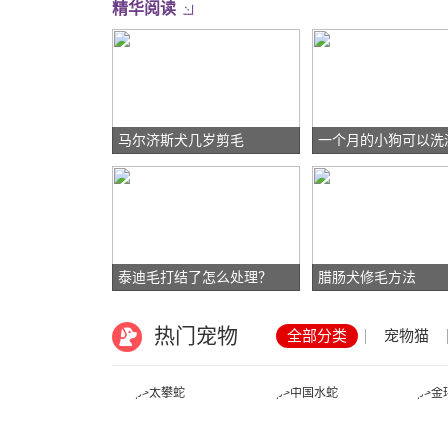
精华阅读
马尔济斯犬几岁剪毛
一个月的小狗可以洗
泰迪毛打结了怎么处理？
腊肠犬修毛方法
热门宠物
全部分类
宠物猫