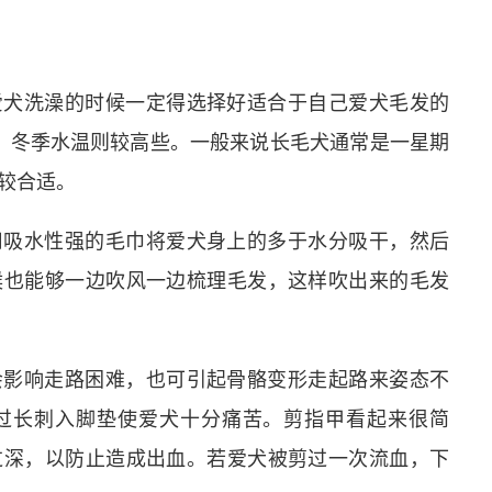
爱犬洗澡的时候一定得选择好适合于自己爱犬毛发的
度，冬季水温则较高些。一般来说长毛犬通常是一星期
较合适。
用吸水性强的毛巾将爱犬身上的多于水分吸干，然后
候也能够一边吹风一边梳理毛发，这样吹出来的毛发
会影响走路困难，也可引起骨骼变形走起路来姿态不
过长刺入脚垫使爱犬十分痛苦。剪指甲看起来很简
过深，以防止造成出血。若爱犬被剪过一次流血，下