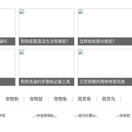
澡吗
狗狗皮屑清洁方法有哪些？
怎样给松狮犬梳毛？
狗狗洗澡的步骤和必备工具
贝灵顿梗的两种修剪风格
宠物狗
宠物鼠
宠物兔
观赏鱼
观赏鸟