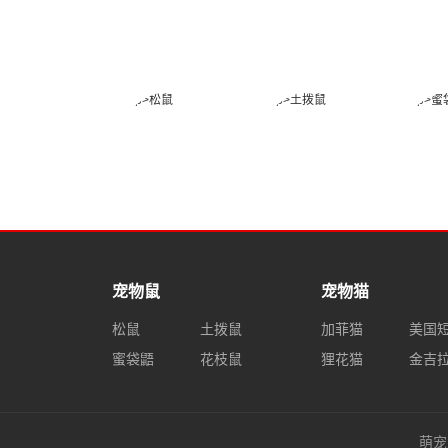
太攀蛇
中国水蛇
松鼠
土拨鼠
宠物鼠
宠物猫
松鼠
土拨鼠
加菲猫
美国
蜜袋鼯
花枝鼠
狸花猫
金吉
萌宠网