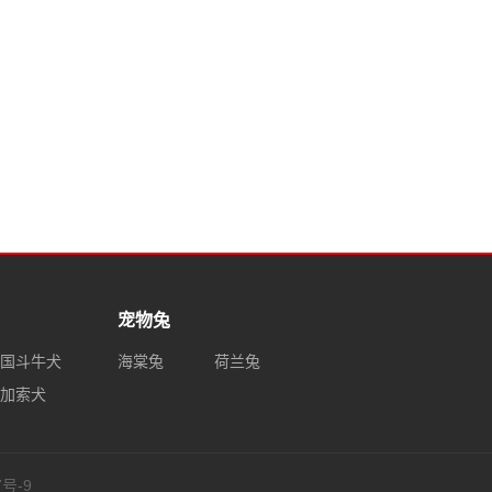
蛇
黑曼巴蛇
小香猪
蛙
宠物兔
国斗牛犬
海棠兔
荷兰兔
加索犬
7号-9