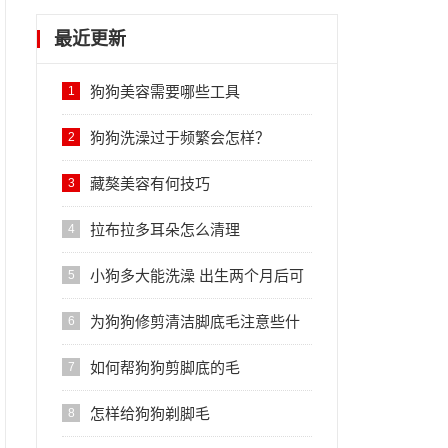
最近更新
狗狗美容需要哪些工具
1
狗狗洗澡过于频繁会怎样？
2
藏獒美容有何技巧
3
拉布拉多耳朵怎么清理
4
小狗多大能洗澡 出生两个月后可
5
以洗澡
为狗狗修剪清洁脚底毛注意些什
6
么
如何帮狗狗剪脚底的毛
7
怎样给狗狗剃脚毛
8