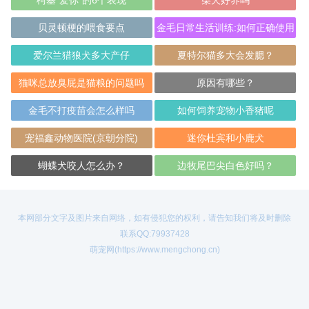
柯基“爱你”的6个表现
柴犬好养吗
贝灵顿梗的喂食要点
金毛日常生活训练:如何正确使用
犬绳
爱尔兰猎狼犬多大产仔
夏特尔猫多大会发腮？
猫咪总放臭屁是猫粮的问题吗
原因有哪些？
金毛不打疫苗会怎么样吗
如何饲养宠物小香猪呢
宠福鑫动物医院(京朝分院)
迷你杜宾和小鹿犬
蝴蝶犬咬人怎么办？
边牧尾巴尖白色好吗？
本网部分文字及图片来自网络，如有侵犯您的权利，请告知我们将及时删除
联系QQ:79937428
萌宠网(https://www.mengchong.cn)