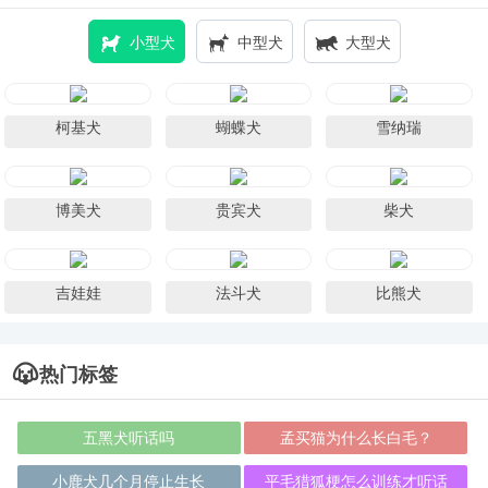
小型犬
中型犬
大型犬
柯基犬
蝴蝶犬
雪纳瑞
博美犬
贵宾犬
柴犬
吉娃娃
法斗犬
比熊犬
热门标签
五黑犬听话吗
孟买猫为什么长白毛？
小鹿犬几个月停止生长
平毛猎狐梗怎么训练才听话