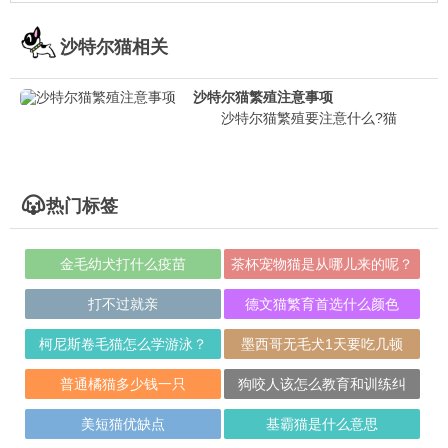
沙特尔猫相关
沙特尔猫繁殖注意事项
沙特尔猫繁殖要注意什么?猫
热门标签
金毛幼犬打什么疫苗
茶杯宠物猫是从哪儿来的呢？
打不过就亲
德文猫繁育首选什么颜色
柯尼斯卷毛猫怎么学游泳？
墨西哥无毛犬1天要吃几顿
普通橘猫多少钱一只
狗咬人该怎么教育和训练纠
正？
美短猫优缺点
基霸猫是什么意思