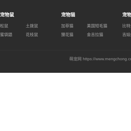
宠物鼠
宠物猫
宠
松鼠
土拨鼠
加菲猫
美国短毛猫
比特
蜜袋鼯
花枝鼠
狸花猫
金吉拉猫
吉娃
萌宠网 https://www.mengchong.