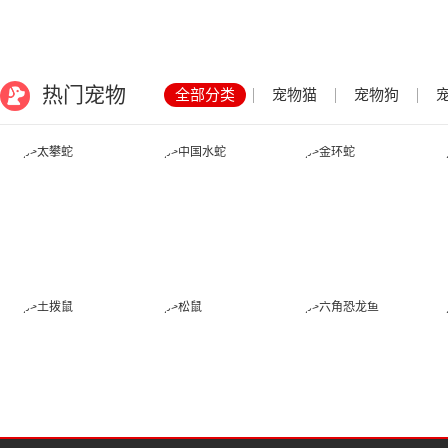
热门宠物
全部分类
宠物猫
宠物狗
太攀蛇
中国水蛇
金环蛇
土拨鼠
松鼠
六角恐龙鱼