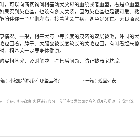
时，可以向商家询问柯基幼犬父母的血统或者血型，看是单血型
如果买到染色基，也没有多大关系，因为染色基也是很可爱、粘
能陪伴你一个星期左右，接着就会生病，甚至是死亡。无良商家
康情况。一般，柯基犬有中等长度的茂密的双层被毛，外围的犬
毛包围着，脖子、大腿会被长度较长的犬毛包围，有时看起来像
时，柯基犬一定要身体健康。
购买柯基犬，及时解决一些售后问题，防止被商家坑骗。
一篇：
下一篇：
小短腿的狗都有哪些品种？
返回列表
信二维码，扫码添加客服进行咨询，我们将会发给你更多的照片和视频，让您挑选。