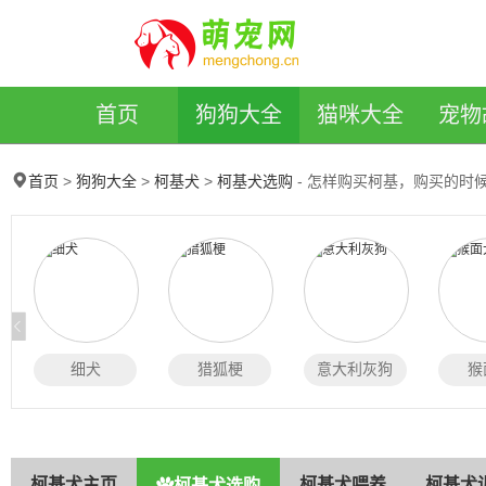
萌宠网
首页
狗狗大全
猫咪大全
宠物
>
>
>
- 怎样购买柯基，购买的时
首页
狗狗大全
柯基犬
柯基犬选购
细犬
猎狐梗
意大利灰狗
猴
柯基犬主页
柯基犬喂养
柯基犬
柯基犬选购