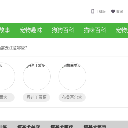
手机版
收藏
故事
宠物趣味
狗狗百科
猫咪百科
宠物
候需要注意哪些？
面犬
丹迪丁蒙梗
布鲁塞尔犬
训练
柯基犬美容
柯基犬医疗
柯基犬繁育