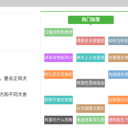
热门标签
公猫去势和绝育
区别去势其实就
博美多大是尴尬
如何为秋
是绝育
期
毛？
卓泰宠物医院24
柴犬上火会造成
伯曼猫生
小时(北辰店)
掉毛吗？
么状
阿比西尼亚猫的
吉娃娃的
，要去正规犬
生活习性及消除
黑银色雪纳瑞会
多长？智
泪痕的方法
变灰吗
吗？
方和不同犬舍
狗狗不爱吃狗粮
加菲猫为
怎么办
杂交蝴蝶犬图片
是爱流眼
柯基吃什么狗粮
泰迪来事多久能
德牧刚生