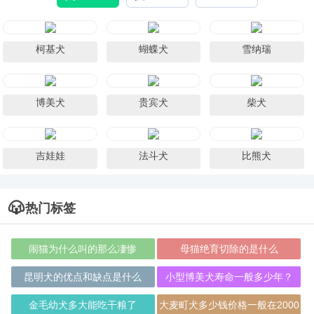
柯基犬
蝴蝶犬
雪纳瑞
博美犬
贵宾犬
柴犬
吉娃娃
法斗犬
比熊犬
热门标签
闹猫为什么叫的那么凄惨
母猫绝育切除的是什么
昆明犬的优点和缺点是什么
小型博美犬寿命一般多少年？
金毛幼犬多大能吃干粮了
大麦町犬多少钱价格一般在2000