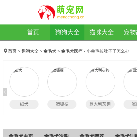
萌宠网
首页
狗狗大全
猫咪大全
宠物
>
>
>
- 小金毛拉肚子了怎么办
首页
狗狗大全
金毛犬
金毛犬医疗
细犬
猎狐梗
意大利灰狗
猴
金毛犬主页
金毛犬选购
金毛犬喂养
金毛犬训