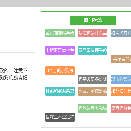
热门标签
孟买猫能喝羊奶
沙漠狗是什么品
狼青犬有
吗
种
色
卡斯罗牙齿地包
索马里猫握手的
天正常吗
训练方法
喜乐蒂的
致的，注意不
3个月的小狗喂
狗狗的肠胃健
养方法
柯基犬要多少钱
斑点狗智
锤系和赛系杂交
网友：不愧是橘
加菲猫为
的德牧
猫
好养
猫咪结膜炎和猫
奥西猫价格
猫咪生产全过程
鼻支的区别
万