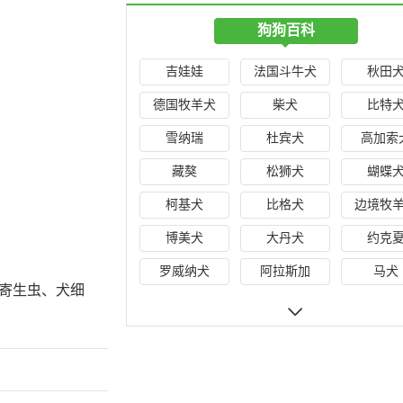
狗狗百科
吉娃娃
法国斗牛犬
秋田
德国牧羊犬
柴犬
比特
雪纳瑞
杜宾犬
高加索
藏獒
松狮犬
蝴蝶
柯基犬
比格犬
边境牧
博美犬
大丹犬
约克
罗威纳犬
阿拉斯加
马犬
寄生虫、犬细