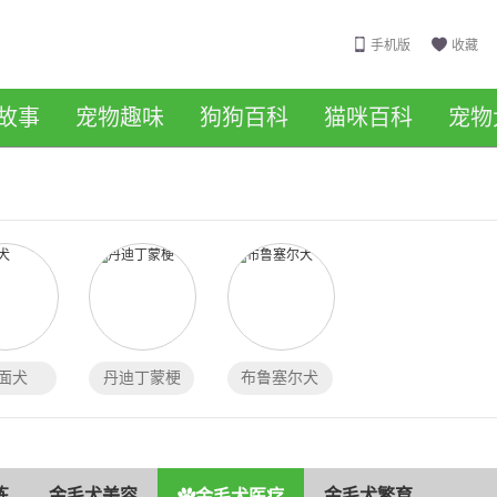
手机版
收藏
故事
宠物趣味
狗狗百科
猫咪百科
宠物
面犬
丹迪丁蒙梗
布鲁塞尔犬
练
金毛犬美容
金毛犬繁育
金毛犬医疗