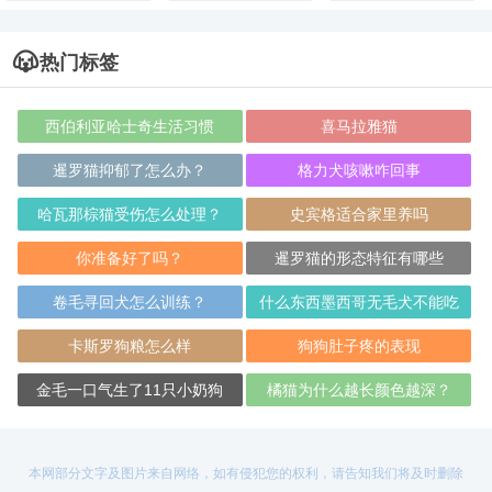
热门标签
西伯利亚哈士奇生活习惯
喜马拉雅猫
暹罗猫抑郁了怎么办？
格力犬咳嗽咋回事
哈瓦那棕猫受伤怎么处理？
史宾格适合家里养吗
你准备好了吗？
暹罗猫的形态特征有哪些
卷毛寻回犬怎么训练？
什么东西墨西哥无毛犬不能吃
卡斯罗狗粮怎么样
狗狗肚子疼的表现
金毛一口气生了11只小奶狗
橘猫为什么越长颜色越深？
本网部分文字及图片来自网络，如有侵犯您的权利，请告知我们将及时删除