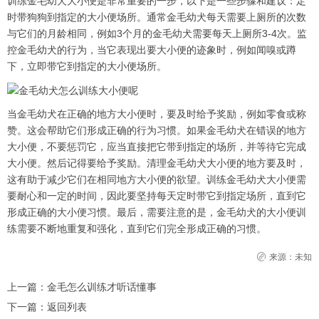
训练金毛幼犬大小便是非常重要的一步，以下是一些步骤和建议：定
时带狗狗到指定的大小便场所。通常金毛幼犬每天需要上厕所的次数
与它们的月龄相同，例如3个月的金毛幼犬需要每天上厕所3-4次。监
控金毛幼犬的行为，当它表现出要大小便的迹象时，例如闻嗅或蹲
下，立即带它到指定的大小便场所。
当金毛幼犬在正确的地方大小便时，要及时给予奖励，例如零食或称
赞。这会帮助它们形成正确的行为习惯。如果金毛幼犬在错误的地方
大小便，不要惩罚它，应当直接把它带到指定的场所，并等待它完成
大小便。然后记得要给予奖励。清理金毛幼犬大小便的地方要及时，
这有助于减少它们在相同地方大小便的欲望。训练金毛幼犬大小便需
要耐心和一定的时间，因此要坚持每天定时带它到指定场所，直到它
形成正确的大小便习惯。最后，需要注意的是，金毛幼犬的大小便训
练需要不断地重复和强化，直到它们完全形成正确的习惯。
来源：未知
上一篇：
金毛怎么训练才听话懂事
下一篇：
返回列表