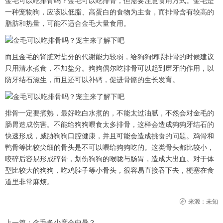
金毛可以吃排骨吗？金毛可以吃排骨，但需要注意食用方式。金毛是
一种宠物狗，应该以低脂、高蛋白的食物为主食，而排骨含有较高的
脂肪和热量，可能不适合金毛大量食用。
而且金毛的肾脏对盐分的代谢能力较弱，给狗狗饲喂排骨的时候建议
只用清水煮食，不加盐分。狗狗偶尔吃排骨可以起到磨牙的作用，以
防牙结石滋生，而且还可以补钙，促进骨骼的生长发育。
排骨一定要煮熟，最好吃白水煮的，不能太过油腻，不然会对金毛的
肠胃造成伤害。不能给狗狗喂食太多排骨，这样会造成狗狗牙结石的
快速形成，威胁狗狗口腔健康，并且可能会造成挑食的问题。鸡骨和
鸭骨等比较尖细的骨头是不可以喂给狗狗吃的。这类骨头都比较小，
咬碎后容易形成碎骨，划伤狗狗的喉咙与肠胃，造成大出血。对于体
型比较大的狗狗，吃鸡脖子等小骨头，很容易直接吞下去，梗塞在食
道里非常麻烦。
来源：未知
上一篇：
金毛多少度会中暑？