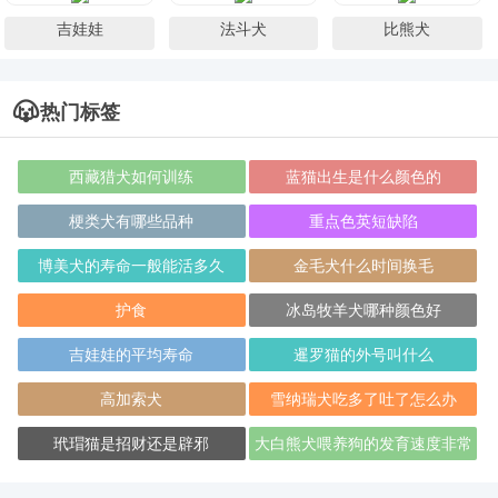
吉娃娃
法斗犬
比熊犬
热门标签
西藏猎犬如何训练
蓝猫出生是什么颜色的
梗类犬有哪些品种
重点色英短缺陷
博美犬的寿命一般能活多久
金毛犬什么时间换毛
护食
冰岛牧羊犬哪种颜色好
吉娃娃的平均寿命
暹罗猫的外号叫什么
高加索犬
雪纳瑞犬吃多了吐了怎么办
玳瑁猫是招财还是辟邪
大白熊犬喂养狗的发育速度非常
快