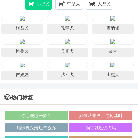
小型犬
中型犬
大型犬
柯基犬
蝴蝶犬
雪纳瑞
博美犬
贵宾犬
柴犬
吉娃娃
法斗犬
比熊犬
热门标签
你心属哪一款？
好像从来没听过柯基叫
猫咪乳头溃烂怎么办
狗可以吃杨梅吗