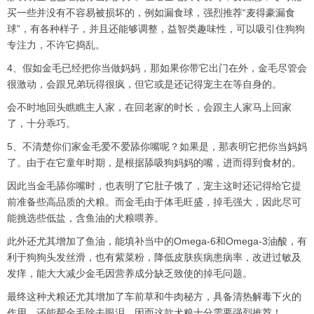
买一些并没有不容易被损坏的，例如漏食球，强烈推荐“麦得豪漏食
球”，有各种样子，并且还能够调整，益智类趣味性，可以吸引住狗狗
专注力，不许它捣乱。
4、假如金毛已经把你当做妈妈，那如果你带它出门在外，金毛尽管会
很激动，会跟兄弟玩得很疯，但它或是还记得宠主在等自身的。
会不时地回头瞧瞧主人家，在回老家的时长，会跟主人家马上回家
了，十分乖巧。
5、不清楚你们家金毛爱不爱舔你嘴呢？如果是，那表明它把你当妈妈
了。由于在它童年时期，是根据舔吸狗妈妈的嘴，进而得到食材的。
因此当金毛舔你嘴时，也表明了它肚子饿了，宠主这时还记得给它提
前准备些高品质的犬粮。而金毛由于体毛旺盛，掉毛强大，因此尽可
能挑选些低盐，含鱼油的犬粮喂养。
此外还尤其增加了鱼油，能填补当中的Omega-6和Omega-3油酸，有
利于狗狗头发丝滑，也有紫菜粉，降低皮肤疾病患病率，改进过敏及
发痒，能大大减少金毛因营养成分缺乏致使的掉毛问题。
最终这种犬粮还尤其增加了车前草和牛肉秘方，具备清热解毒下火的
作用，还能帮金毛除去眼泪，因而这款犬粮十分需要强烈推荐！