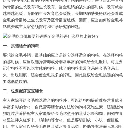
给金毛狗狗吃自做的粮还必须补钙吗？钙的是多少，是立即危害着狗
狗骨骼的生长发育和生长发育。当金毛钙的缺失的那时候，发肓就会
越来越迟缓，骨骼的生长发育也会缓慢，长期钙的缺失得话还会造成
金毛的骨骼终止生长发育乃至骨骼变敏感。因而，应当如何给金毛补
钙就变成主大家必须探讨和科学研究的难题。
一、挑选适合的狗粮
要想给金毛补钙，最基础的应当是给它选择适合的狗粮。在选择狗粮
的那时候，应当以选择营养成分非常丰富的狗粮给金毛服用。可是要
记牢狗粮不可以吃太咸的狗粮，咸了的狗粮非常容易使金毛容易上
火、出現泪痕，还会使金毛很多的掉毛。因此提议给金毛挑选的狗粮
要选低盐度的。
二、也要配搭宝宝辅食
主人家除开给金毛挑选适合的狗粮外，可以给狗狗提前准备营养成分
丰富多彩的食材，自做营养膳食的方法给狗狗补充维生素，还能让狗
狗超过营养搭配主人家能够给金毛吃煮开的蔬菜水果和肉，例如在食
材里边拌入红萝卜、鸡脯肉等食材。但是要切割成一小块，便捷服
用。主人家可以给金毛自做蔬菜水果食品类，协助补充营养元素和甲