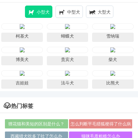
小型犬
中型犬
大型犬
柯基犬
蝴蝶犬
雪纳瑞
博美犬
贵宾犬
柴犬
吉娃娃
法斗犬
比熊犬
热门标签
狸花猫和美短的区别是什么？
怎么判断平毛猎狐梗得了什么病
西藏猎犬吃多了吐了怎么办
猫咪毛质粗糙怎么办