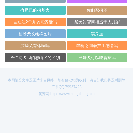
有尾巴的柯基犬
你们家柯基
吉娃娃2个月的能养活吗
柴犬的智商相当于人几岁
袖珍犬长啥样图片
满身血
腊肠犬有体味吗
猫狗之间会产生感情吗
圣伯纳犬和伯恩山犬的区别
巴哥犬可以吃番茄吗
本网部分文字及图片来自网络，如有侵犯您的权利，请告知我们将及时删除
联系QQ:79937428
萌宠网(https://www.mengchong.cn)