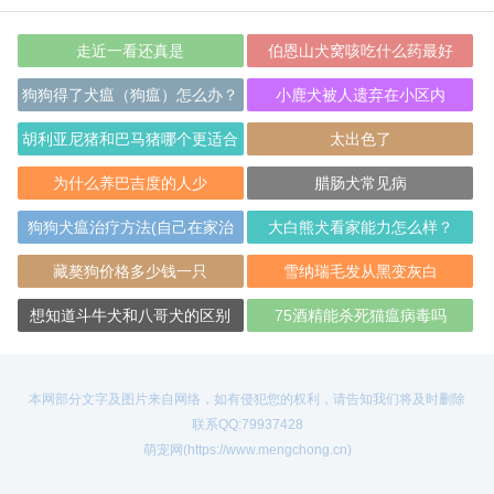
走近一看还真是
伯恩山犬窝咳吃什么药最好
狗狗得了犬瘟（狗瘟）怎么办？
小鹿犬被人遗弃在小区内
胡利亚尼猪和巴马猪哪个更适合
太出色了
作为宠物？
为什么养巴吉度的人少
腊肠犬常见病
狗狗犬瘟治疗方法(自己在家治
大白熊犬看家能力怎么样？
疗)
藏獒狗价格多少钱一只
雪纳瑞毛发从黑变灰白
想知道斗牛犬和八哥犬的区别
75酒精能杀死猫瘟病毒吗
本网部分文字及图片来自网络，如有侵犯您的权利，请告知我们将及时删除
联系QQ:79937428
萌宠网(https://www.mengchong.cn)