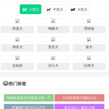
小型犬
中型犬
大型犬
柯基犬
蝴蝶犬
雪纳瑞
博美犬
贵宾犬
柴犬
吉娃娃
法斗犬
比熊犬
热门标签
纯种高加索犬出售多少钱一只
日本短尾猫不能吃什么
罗威纳打架为什么不行
蓝牛法斗一般多少钱