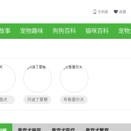
手机版
收藏
故事
宠物趣味
狗狗百科
猫咪百科
宠物
面犬
丹迪丁蒙梗
布鲁塞尔犬
贵宾犬美容
贵宾犬医疗
贵宾犬繁育
训练