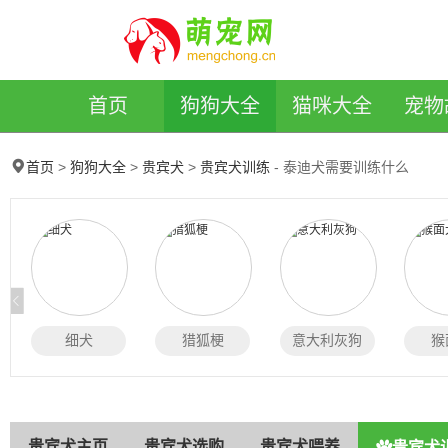
萌宠网
首页
狗狗大全
猫咪大全
宠物
>
>
>
- 泰迪犬需要训练什么
首页
狗狗大全
贵宾犬
贵宾犬训练
细犬
猎狐梗
意大利灰狗
猴
贵宾犬主页
贵宾犬选购
贵宾犬喂养
贵宾犬