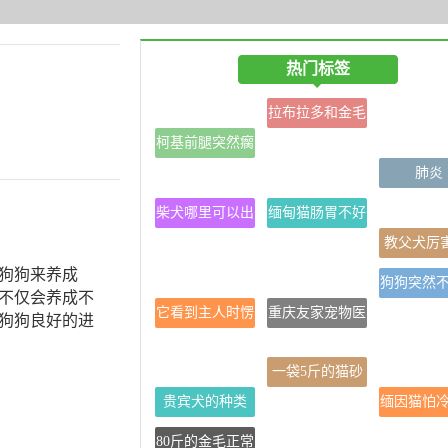
热门标签
拉布拉多和金毛
柯基前腿突然瘸
的区别为什么这
了
么像
肺炎
柴犬哪里可以出
缅甸猫肠胃不好
售
怎么办
教父犬厉
狗狗来养成
狗狗突然
不仅会养成不
它看到主人时愣
重庆友家宠物医
吃东西是
狗狗良好的进
住了
院(石桥铺店)
事？
一袋5斤的猫砂
贵宾犬的种类
一般能用多久
缅因猫怕
80斤的金毛正常