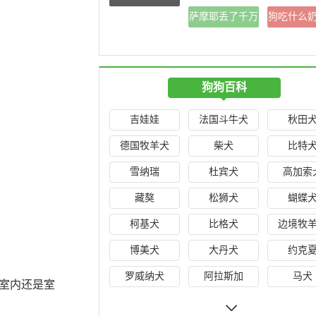
吗？来一起看看
萨摩耶丢了千万
狗吃什么
吧
别去找是为什么
快最
狗狗百科
吉娃娃
法国斗牛犬
秋田
德国牧羊犬
柴犬
比特
雪纳瑞
杜宾犬
高加索
藏獒
松狮犬
蝴蝶
柯基犬
比格犬
边境牧
博美犬
大丹犬
约克
罗威纳犬
阿拉斯加
马犬
室内还是室