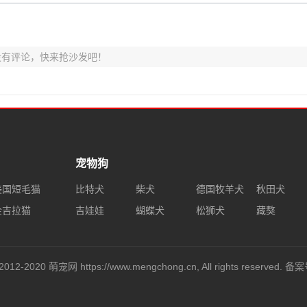
没有评论，快来抢沙发吧！
宠物狗
美国短毛猫
比特犬
柴犬
德国牧羊犬
秋田犬
金吉拉猫
吉娃娃
蝴蝶犬
松狮犬
藏獒
2012-2020 萌宠网 https://www.mengchong.cn, All rights reserved. 备