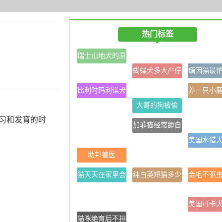
热门标签
瑞士山地犬的原
产地在哪里
蝴蝶犬多大产仔
缅因猫最
比利时玛利诺犬
养一只小
的性格
大哥的狗被偷
月费用
学习和发育的时
加菲猫经常舔自
己的爪子是洗手
美国水猎
助邦兽医
吗?是它洁癖
习惯
猫天天在家里会
纯白英短猫多少
金毛不驱
觉得无聊吗
钱一只
么样
美国可卡
猫咪绝育后不排
好不好？