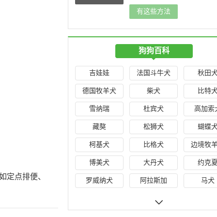
便怎么办?
有这些方法
就了解
狗狗百科
吉娃娃
法国斗牛犬
秋田
德国牧羊犬
柴犬
比特
雪纳瑞
杜宾犬
高加索
藏獒
松狮犬
蝴蝶
柯基犬
比格犬
边境牧
博美犬
大丹犬
约克
如定点排便、
罗威纳犬
阿拉斯加
马犬