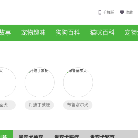
手机版
收藏
故事
宠物趣味
狗狗百科
猫咪百科
宠物
面犬
丹迪丁蒙梗
布鲁塞尔犬
贵宾犬美容
贵宾犬医疗
贵宾犬繁育
训练