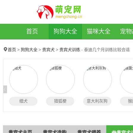
萌宠网
首页
狗狗大全
猫咪大全
宠物
>
>
>
- 泰迪几个月训练比较合适
首页
狗狗大全
贵宾犬
贵宾犬训练
细犬
猎狐梗
意大利灰狗
猴
贵宾犬主页
贵宾犬选购
贵宾犬喂养
贵宾犬