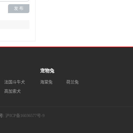
发 布
宠物兔
法国斗牛犬
海棠兔
荷兰兔
高加索犬
案号:
沪ICP备16036577号-9