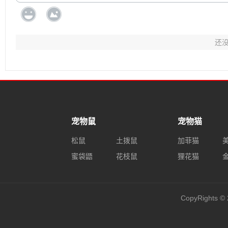
还
宠物鼠
宠物猫
松鼠
土拨鼠
加菲猫
蜜袋鼯
花枝鼠
狸花猫
CopyRights © 