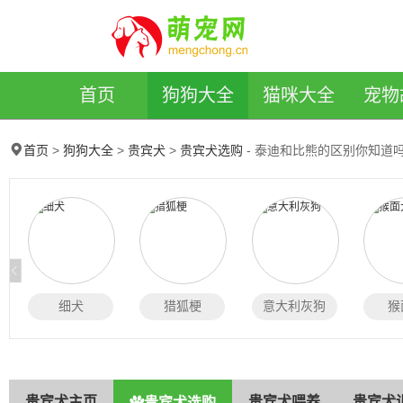
萌宠网
首页
狗狗大全
猫咪大全
宠物
>
>
>
- 泰迪和比熊的区别你知道
首页
狗狗大全
贵宾犬
贵宾犬选购
细犬
猎狐梗
意大利灰狗
猴
贵宾犬主页
贵宾犬喂养
贵宾犬
贵宾犬选购