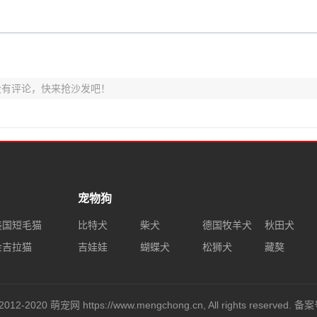
没有评论，快来抢沙发吧！
宠物狗
美国短毛猫
比特犬
柴犬
德国牧羊犬
秋田犬
金吉拉猫
吉娃娃
蝴蝶犬
松狮犬
藏獒
2012-2020 萌宠网 https://www.mengchong.cn, All rights reserved. 备