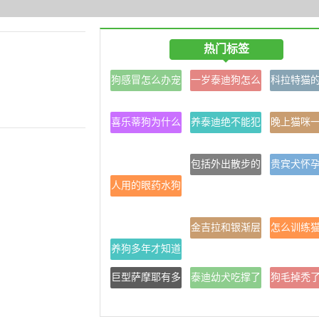
热门标签
狗感冒怎么办宠
一岁泰迪狗怎么
科拉特猫
物感冒治疗方法
喂养比较好
是什
喜乐蒂狗为什么
养泰迪绝不能犯
晚上猫咪
叫冷门犬
的禁忌
门口
包括外出散步的
贵宾犬怀
人用的眼药水狗
时间、玩互动玩
怎样护理
狗可以用吗
具的时间等。
的饮食需
金吉拉和银渐层
怎么训练
养狗多年才知道
的区别有哪些呢
窝里睡
巨型萨摩耶有多
泰迪幼犬吃撑了
狗毛掉秃
大
有哪些症状
么