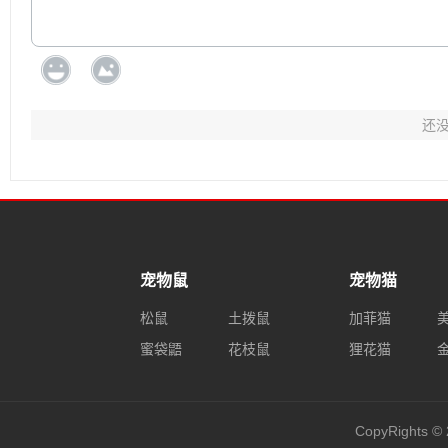
还
宠物鼠
宠物猫
松鼠
土拨鼠
加菲猫
蜜袋鼯
花枝鼠
狸花猫
CopyRights © 