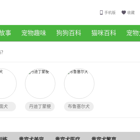
手机版
收藏
故事
宠物趣味
狗狗百科
猫咪百科
宠物
吗？
面犬
丹迪丁蒙梗
布鲁塞尔犬
训练
贵宾犬美容
贵宾犬医疗
贵宾犬繁育