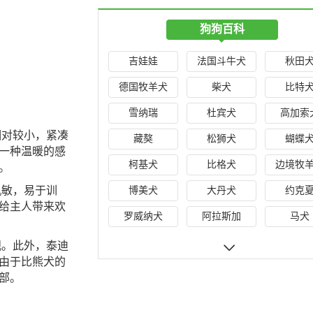
狗狗百科
吉娃娃
法国斗牛犬
秋田
德国牧羊犬
柴犬
比特
雪纳瑞
杜宾犬
高加索
相对较小，紧凑
藏獒
松狮犬
蝴蝶
一种温暖的感
柯基犬
比格犬
边境牧
。
机敏，易于训
博美犬
大丹犬
约克
给主人带来欢
罗威纳犬
阿拉斯加
马犬
观。此外，泰迪
由于比熊犬的
部。