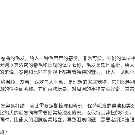
卷曲的毛发，给人一种毛茸茸的感觉，非常可爱。它们的体型
犬则以其浓密的卷毛和圆润的体型著称，毛发柔软且蓬松，给人
的来说，泰迪和比熊在外观上都有着独特的魅力，让人一见倾心
格温顺、友善，喜欢与人互动，是理想的家庭宠物。它们聪明
朗的性格而著称。它们喜欢玩耍，对周围的事物充满好奇，常常
发容易打结，因此需要定期梳理和修剪，保持毛发的整洁和美
比熊犬的毛发同样需要经常梳理和修剪，以保持其蓬松的外观。
同时，比熊犬的泪腺容易堵塞，导致泪痕问题，需要定期清洁眼