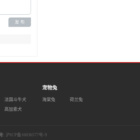
发 布
宠物兔
法国斗牛犬
海棠兔
荷兰兔
高加索犬
案号:
沪ICP备16036577号-9