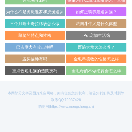
狗能喝啤酒吗
橘猫为什么最后送给别人？真相
竟然是这样的
为什么不是虎斑暹罗和虎斑暹罗
如何正确养殖暹罗猫？
配
三个月哈士奇拉稀该怎么做
法国斗牛犬是什么体型
藏獒的特点和性格
iPet宠物生活馆
巴吉度犬有攻击性吗
西施犬幼犬怎么养？
孟买猫稀有吗
金毛串德牧的性格怎么样
重点色短毛猫的选购技巧
金毛母的不做绝育会怎么样
本网部分文字及图片来自网络，如有侵犯您的权利，请告知我们将及时删除
联系QQ:79937428
萌宠网(https://www.mengchong.cn)